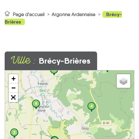
Brécy-
Page d'accueil
Argonne Ardennaise
Brières
Ville :
Brécy-Brières
2
4
+
−
4
4
2