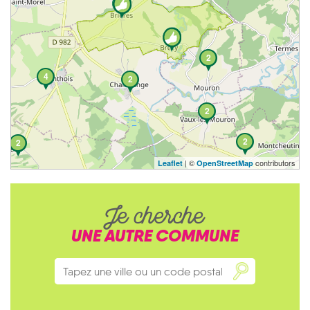
2
4
2
2
2
2
| ©
contributors
Leaflet
OpenStreetMap
Je cherche
UNE AUTRE COMMUNE