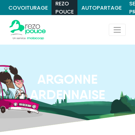
REZO
S
COVOITURAGE
AUTOPARTAGE
POUCE
P
ARGONNE
ARDENNAISE