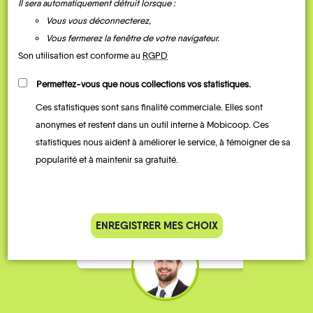
Il sera automatiquement détruit lorsque :
Vous vous déconnecterez,
Vous fermerez la fenêtre de votre navigateur.
Son utilisation est conforme au
RGPD
Permettez-vous que nous collections vos statistiques.
Ces statistiques sont sans finalité commerciale. Elles sont
Je vais bosser en train, mais le
Je
anonymes et restent dans un outil interne à Mobicoop. Ces
parking de la gare est toujours
collèg
statistiques nous aident à améliorer le service, à témoigner de sa
complet alors j’ai testé Rezo
Le
popularité et à maintenir sa gratuité.
Pouce. Comme ça marche
kilomè
bien, je fais ça matin et soir.
Stéphane 36 ans
ENREGISTRER MES CHOIX