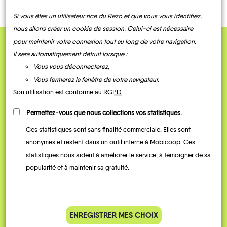
Si vous êtes un utilisateur·rice du Rezo et que vous vous identifiez,
nous allons créer un cookie de session. Celui-ci est nécessaire
pour maintenir votre connexion tout au long de votre navigation.
QUELQUES
Il sera automatiquement détruit lorsque :
Vous vous déconnecterez,
Témoignages
Vous fermerez la fenêtre de votre navigateur.
Son utilisation est conforme au
RGPD
Permettez-vous que nous collections vos statistiques.
Ces statistiques sont sans finalité commerciale. Elles sont
anonymes et restent dans un outil interne à Mobicoop. Ces
statistiques nous aident à améliorer le service, à témoigner de sa
popularité et à maintenir sa gratuité.
Je vais bosser en train, mais le
Je
parking de la gare est toujours
collèg
ENREGISTRER MES CHOIX
complet alors j’ai testé Rezo
Le