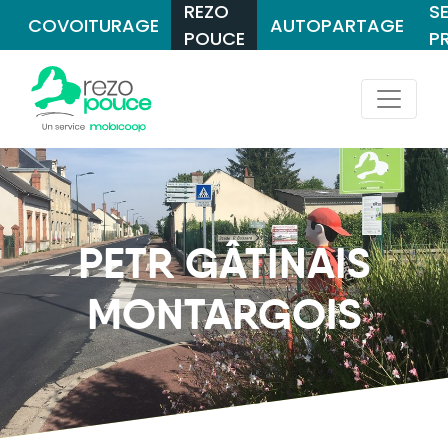
REZO
S
COVOITURAGE
AUTOPARTAGE
POUCE
P
PETR GÂTINAIS
MONTARGOIS