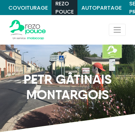
REZO
S
COVOITURAGE
AUTOPARTAGE
POUCE
P
PETR GÂTINAIS
MONTARGOIS