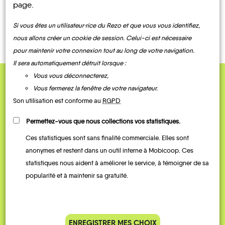
page.
CONTACTEZ-NOUS !
Si vous êtes un utilisateur·rice du Rezo et que vous vous identifiez,
nous allons créer un cookie de session. Celui-ci est nécessaire
La
pour maintenir votre connexion tout au long de votre navigation.
Chapelle-
sur-
Le
Château-
Châtillon-
Il sera automatiquement détruit lorsque :
Aveyron
Chapelon
Charme
Renard
Châtenoy
Coligny
Vous vous déconnecterez,
Vous fermerez la fenêtre de votre navigateur.
QUELQUES
Son utilisation est conforme au
RGPD
Témoignages
Permettez-vous que nous collections vos statistiques.
Chevry-
Ces statistiques sont sans finalité commerciale. Elles sont
Chevillon-
sous-
anonymes et restent dans un outil interne à Mobicoop. Ces
sur-
le-
Conflans-
Chevannes
Huillard
Bignon
Chuelles
sur-Loing
Corbeilles
statistiques nous aident à améliorer le service, à témoigner de sa
popularité et à maintenir sa gratuité.
ENREGISTRER MES CHOIX