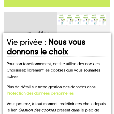
Mes
fiches
Vie privée :
Nous vous
MOBILITÉ
donnons le choix
Aillant-
Auvilliers-
Bazoches-
sur-
en-
sur-le-
Beauchamps-
Milleron
Amilly
Gâtinais
Betz
sur-Huillard
Bellegarde
Pour son fonctionnement, ce site utilise des cookies.
Choisissez librement les cookies que vous souhaitez
activer.
UN AVIS, UN TÉMOIGNAGE
Plus de détail sur notre gestion des données dans
La
Protection des données personnelles
.
Le
Chailly-
Chapelle-
À PARTAGER ?
Bignon-
en-
Châlette-
Saint-
Mirabeau
Cepoy
Gâtinais
sur-Loing
Chantecoq
Sépulcre
Vous pourrez, à tout moment, redéfinir ces choix depuis
le lien
Gestion des cookies
présent dans le pied de