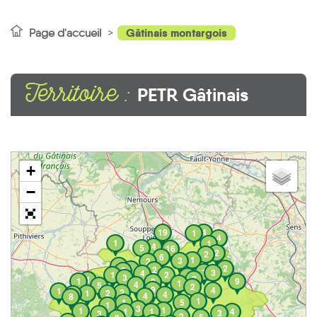
Gâtinais montargois
Page d'accueil
Territoire :
PETR Gâtinais
montargois
+
−
19
4
1
4
1
1
4
5
16
2
2
6
1
3
2
2
2
1
2
2
1
3
4
1
2
2
3
2
1
1
9
3
1
4
5
2
9
4
1
2
1
2
2
4
4
8
1
1
5
1
3
1
1
1
1
4
3
3
2