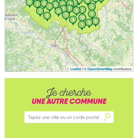
5
3
2
4
2
4
1
1
1
2
1
1
1
1
1
3
7
4
1
7
3
12
3
3
3
1
| ©
contributors
Leaflet
OpenStreetMap
Je cherche
UNE AUTRE COMMUNE