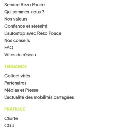
Service Rezo Pouce
Qui sommes-nous ?
Nos valeurs
Confiance et sérénité
Gy-
L'autostop avec Rezo Pouce
les-
Nos conseils
Nonains
Ladon
Lombreuil
Lorris
Louzouer
Melleroy
FAQ
Villes du réseau
TENDANCE
Collectivités
Partenaires
Mézières-
en-
Médias et Presse
Mérinville
Gâtinais
Mignères
Mignerette
Montargis
Montbouy
L’actualité des mobilités partagées
PRATIQUE
Charte
CGU