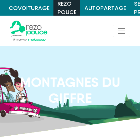
REZO
S
COVOITURAGE
AUTOPARTAGE
POUCE
P
MONTAGNES DU
GIFFRE