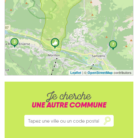
3
7
| ©
contributors
Leaflet
OpenStreetMap
Je cherche
UNE AUTRE COMMUNE