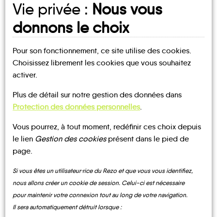
Vie privée :
Nous vous
donnons le choix
Mes lieux
Ma fiche
Pour son fonctionnement, ce site utilise des cookies.
D'INSCRIPTION
MOBILITE
Choisissez librement les cookies que vous souhaitez
activer.
COMMUNAUTÉ
Plus de détail sur notre gestion des données dans
DE COMMUNES
Protection des données personnelles
.
DES MONTAGNES
DU GIFFRE
Vous pourrez, à tout moment, redéfinir ces choix depuis
NOTRE PAGE
le lien
Gestion des cookies
présent dans le pied de
D'INSCRIPTION
page.
Verchaix
Si vous êtes un utilisateur·rice du Rezo et que vous vous identifiez,
nous allons créer un cookie de session. Celui-ci est nécessaire
pour maintenir votre connexion tout au long de votre navigation.
Il sera automatiquement détruit lorsque :