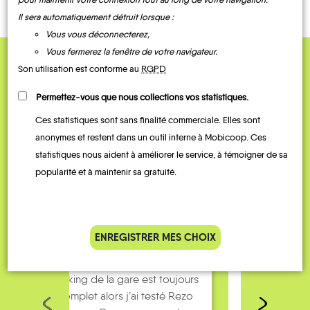
Il sera automatiquement détruit lorsque :
Vous vous déconnecterez,
Vous fermerez la fenêtre de votre navigateur.
Son utilisation est conforme au
RGPD
QUELQUES
Témoignages
Permettez-vous que nous collections vos statistiques.
Ces statistiques sont sans finalité commerciale. Elles sont
anonymes et restent dans un outil interne à Mobicoop. Ces
statistiques nous aident à améliorer le service, à témoigner de sa
popularité et à maintenir sa gratuité.
ENREGISTRER MES CHOIX
ain, mais le
Je covoiture avec des
J’ut
est toujours
collègues pour aller au boulot.
m
 testé Rezo
Le rendez-vous est à 5
sy