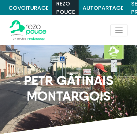
REZO
S
COVOITURAGE
AUTOPARTAGE
POUCE
P
PETR GÂTINAIS
MONTARGOIS