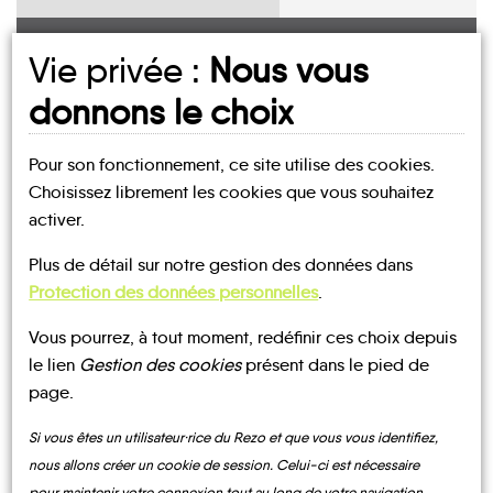
Vie privée :
Nous vous
UN AVIS, UN TÉMOIGNAGE
donnons le choix
À PARTAGER ?
Pour son fonctionnement, ce site utilise des cookies.
Choisissez librement les cookies que vous souhaitez
activer.
CONTACTEZ-NOUS !
Plus de détail sur notre gestion des données dans
Protection des données personnelles
.
Vous pourrez, à tout moment, redéfinir ces choix depuis
MOBILITE
Les infos
le lien
Gestion des cookies
présent dans le pied de
page.
TRANSPORTS
Si vous êtes un utilisateur·rice du Rezo et que vous vous identifiez,
BUS
À LA
DEMANDE
nous allons créer un cookie de session. Celui-ci est nécessaire
pour maintenir votre connexion tout au long de votre navigation.