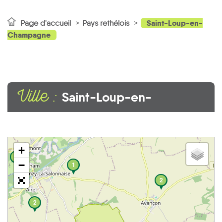
Saint-Loup-en-
Page d'accueil
Pays rethélois
Champagne
Ville :
Saint-Loup-en-
Champagne
+
2
−
1
2
2