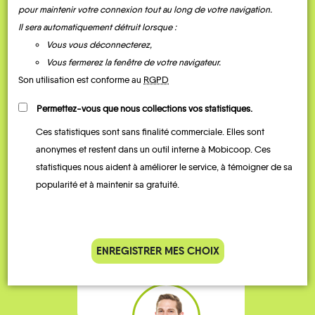
QUELQUES
Témoignages
pour maintenir votre connexion tout au long de votre navigation.
Il sera automatiquement détruit lorsque :
Vous vous déconnecterez,
Vous fermerez la fenêtre de votre navigateur.
Son utilisation est conforme au
RGPD
Permettez-vous que nous collections vos statistiques.
Ces statistiques sont sans finalité commerciale. Elles sont
anonymes et restent dans un outil interne à Mobicoop. Ces
statistiques nous aident à améliorer le service, à témoigner de sa
Je vais bosser en train, mais le
Je
popularité et à maintenir sa gratuité.
parking de la gare est toujours
collèg
complet alors j’ai testé Rezo
Le
Pouce. Comme ça marche
kilomè
bien, je fais ça matin et soir.
ENREGISTRER MES CHOIX
Stéphane 36 ans