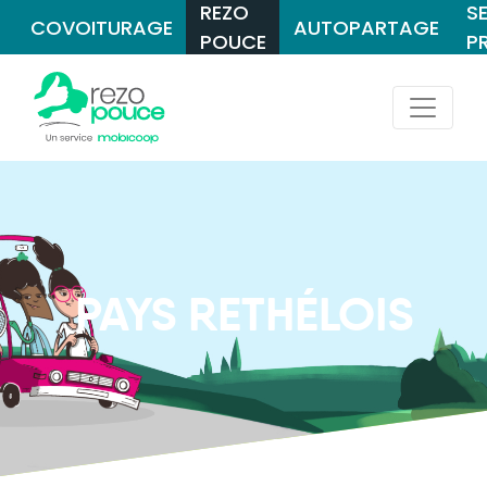
REZO
S
COVOITURAGE
AUTOPARTAGE
POUCE
P
PAYS RETHÉLOIS