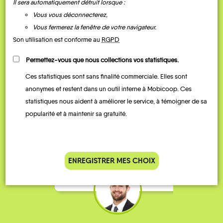
Il sera automatiquement détruit lorsque :
Vous vous déconnecterez,
Vous fermerez la fenêtre de votre navigateur.
Son utilisation est conforme au
RGPD
Permettez-vous que nous collections vos statistiques.
Ces statistiques sont sans finalité commerciale. Elles sont
Je vais bosser en train, mais le
Je
anonymes et restent dans un outil interne à Mobicoop. Ces
parking de la gare est toujours
collèg
statistiques nous aident à améliorer le service, à témoigner de sa
complet alors j’ai testé Rezo
Le
popularité et à maintenir sa gratuité.
Pouce. Comme ça marche
kilomè
bien, je fais ça matin et soir.
Stéphane 36 ans
ENREGISTRER MES CHOIX