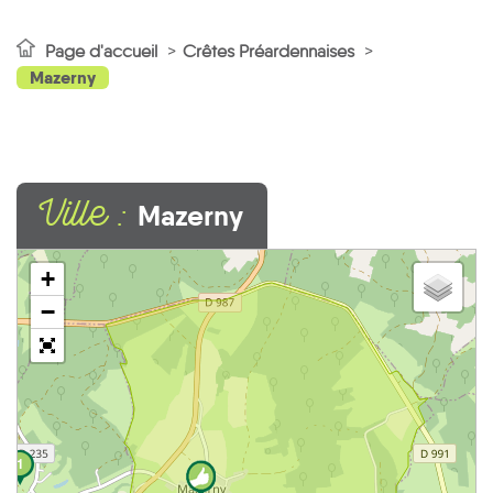
Page d'accueil
Crêtes Préardennaises
Mazerny
Ville :
Mazerny
+
−
1