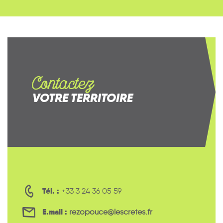
Contactez
VOTRE TERRITOIRE
Tél. :
+33 3 24 36 05 59
E.mail :
rezopouce@lescretes.fr