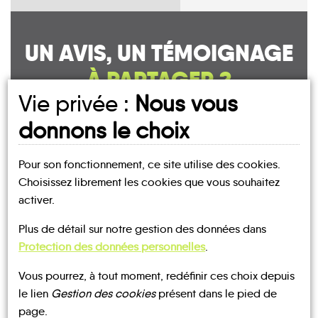
UN AVIS, UN TÉMOIGNAGE
À PARTAGER ?
Vie privée :
Nous vous
donnons le choix
CONTACTEZ-NOUS !
Pour son fonctionnement, ce site utilise des cookies.
Choisissez librement les cookies que vous souhaitez
activer.
Plus de détail sur notre gestion des données dans
MOBILITE
Les infos
Protection des données personnelles
.
TRANSPORTS
TRANSPORTS
Vous pourrez, à tout moment, redéfinir ces choix depuis
À LA
À LA
le lien
Gestion des cookies
présent dans le pied de
DEMANDE
DEMANDE
page.