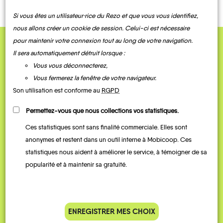
Si vous êtes un utilisateur·rice du Rezo et que vous vous identifiez,
nous allons créer un cookie de session. Celui-ci est nécessaire
pour maintenir votre connexion tout au long de votre navigation.
QUELQUES
Il sera automatiquement détruit lorsque :
Vous vous déconnecterez,
Témoignages
Vous fermerez la fenêtre de votre navigateur.
Son utilisation est conforme au
RGPD
Permettez-vous que nous collections vos statistiques.
Ces statistiques sont sans finalité commerciale. Elles sont
anonymes et restent dans un outil interne à Mobicoop. Ces
statistiques nous aident à améliorer le service, à témoigner de sa
popularité et à maintenir sa gratuité.
Je vais bosser en train, mais le
Je
parking de la gare est toujours
collèg
ENREGISTRER MES CHOIX
complet alors j’ai testé Rezo
Le