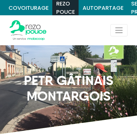
REZO
S
COVOITURAGE
AUTOPARTAGE
POUCE
P
PETR GÂTINAIS
MONTARGOIS