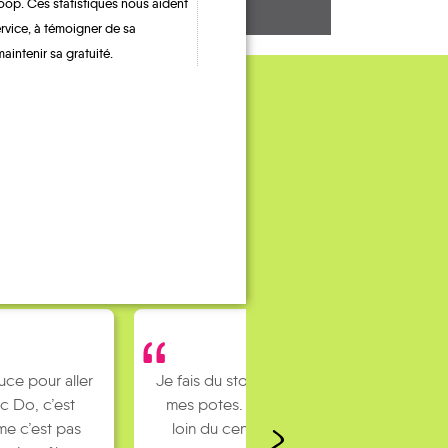
oop. Ces statistiques nous aident
ervice, à témoigner de sa
maintenir sa gratuité.
uce pour aller
Je fais du stop pour rejoindre
c Do, c’est
mes potes. J’habite un peu
e c’est pas
loin du centre ville et mes