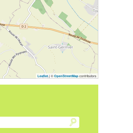
| ©
contributors
Leaflet
OpenStreetMap