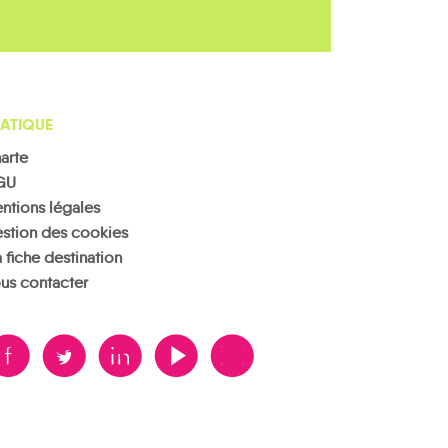
ATIQUE
arte
GU
ntions légales
stion des cookies
 fiche destination
us contacter
B
A
D
F
V