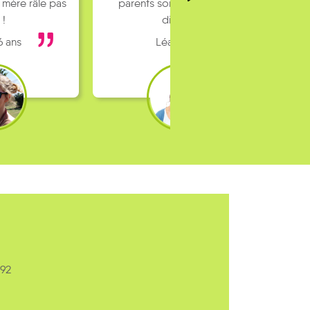
 mère râle pas
parents sont pas toujours
 !
dispo…
6 ans
Léa 16 ans
 92