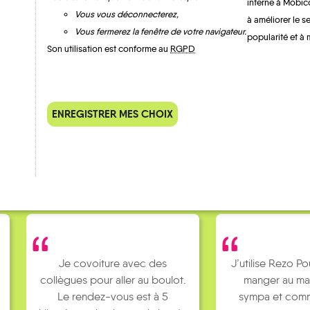
interne à Mobic
Vous vous déconnecterez,
à améliorer le s
Vous fermerez la fenêtre de votre navigateur.
popularité et à 
Son utilisation est conforme au
RGPD
QUELQUES
Témoignages
ENREGISTRER MES CHOIX
Je covoiture avec des
J’utilise Rezo Po
collègues pour aller au boulot.
manger au ma
Le rendez-vous est à 5
sympa et comm