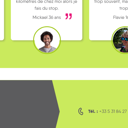
kilomètres de chez moi alors je
trop souvent, ma
fais du stop.
trop
Mickael 36 ans
Flavie 1
Tél. :
+33 5 31 84 27