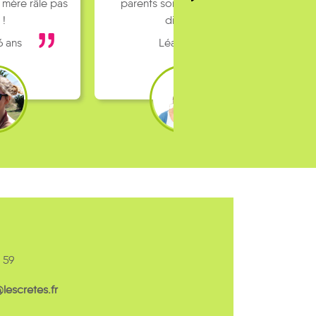
 mère râle pas
parents sont pas toujours
 !
dispo…
6 ans
Léa 16 ans
 59
escretes.fr