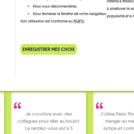
interne à Mobic
Vous vous déconnecterez,
à améliorer le s
Vous fermerez la fenêtre de votre navigateur.
popularité et à 
Son utilisation est conforme au
RGPD
QUELQUES
Témoignages
ENREGISTRER MES CHOIX
Je covoiture avec des
J’utilise Rezo Po
collègues pour aller au boulot.
manger au ma
Le rendez-vous est à 5
sympa et comm