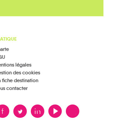
ATIQUE
arte
GU
ntions légales
stion des cookies
 fiche destination
us contacter
B
A
D
F
V