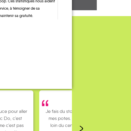
oop. Ces statistiques nous aident
ervice, à témoigner de sa
maintenir sa gratuité.
uce pour aller
Je fais du stop pour rejoindre
c Do, c’est
mes potes. J’habite un peu
e c’est pas
loin du centre ville et mes