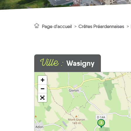
Page d'accueil
Crêtes Préardennaises
Ville :
Wasigny
+
−
3