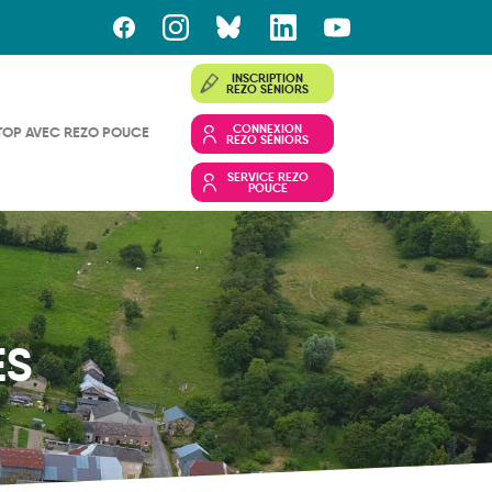
INSCRIPTION
REZO SÉNIORS
CONNEXION
TOP AVEC REZO POUCE
REZO SÉNIORS
SERVICE REZO
POUCE
ES