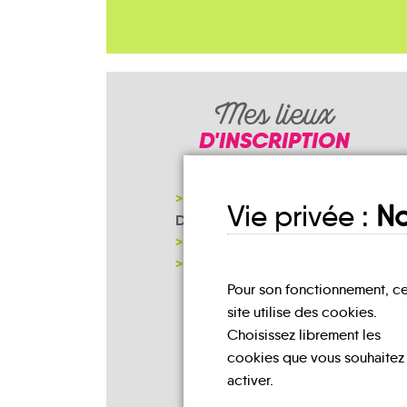
Mes lieux
D'INSCRIPTION
COMMUNAUTÉ DE COMMUNES
Vie privée :
No
DES CRÊTES PRÉARDENNAIES
MAIRIE
NOTRE PAGE D'INSCRIPTION
Pour son fonctionnement, c
site utilise des cookies.
Choisissez librement les
cookies que vous souhaitez
activer.