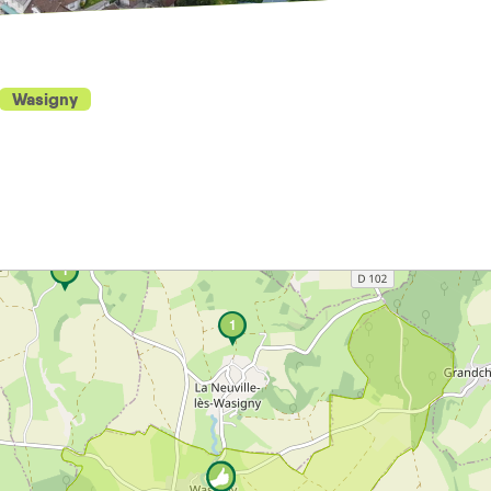
Wasigny
1
1