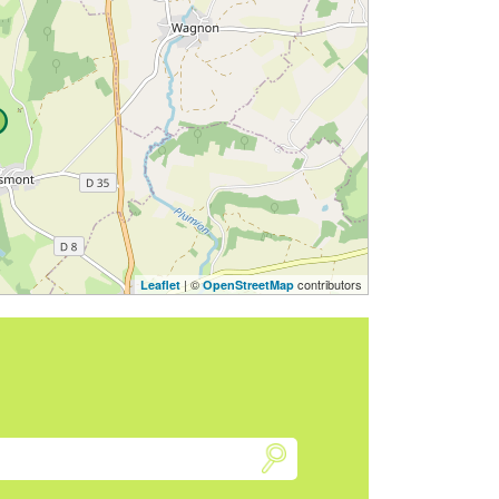
| ©
contributors
Leaflet
OpenStreetMap