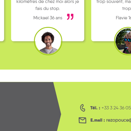
kilomètres de chez moi alors je
trop souvent, ma
fais du stop.
trop
Mickael 36 ans
Flavie 1
Tél. :
+33 3 24 36 05
E.mail :
rezopouce@l