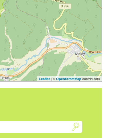
| ©
contributors
Leaflet
OpenStreetMap