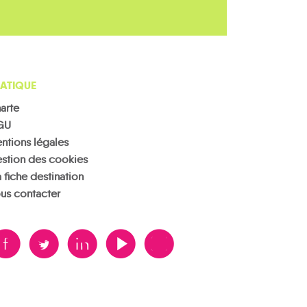
ATIQUE
arte
GU
ntions légales
stion des cookies
 fiche destination
us contacter
B
A
D
F
V