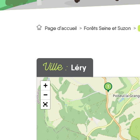
Page d'accueil
Forêts Seine et Suzon
Ville :
Léry
+
1
−