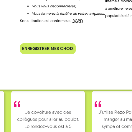
interne à Mobic
Vous vous déconnecterez,
à améliorer le s
Vous fermerez la fenêtre de votre navigateur.
popularité et à 
Son utilisation est conforme au
RGPD
QUELQUES
Témoignages
ENREGISTRER MES CHOIX
Je covoiture avec des
J’utilise Rezo Po
collègues pour aller au boulot.
manger au ma
Le rendez-vous est à 5
sympa et comm