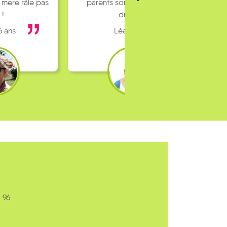
 mère râle pas
parents sont pas toujours
 !
dispo…
6 ans
Léa 16 ans
 96