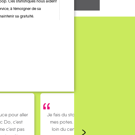
oop. Ces statistiques nous aident
ervice, à témoigner de sa
maintenir sa gratuité.
uce pour aller
Je fais du stop pour rejoindre
c Do, c’est
mes potes. J’habite un peu
e c’est pas
loin du centre ville et mes