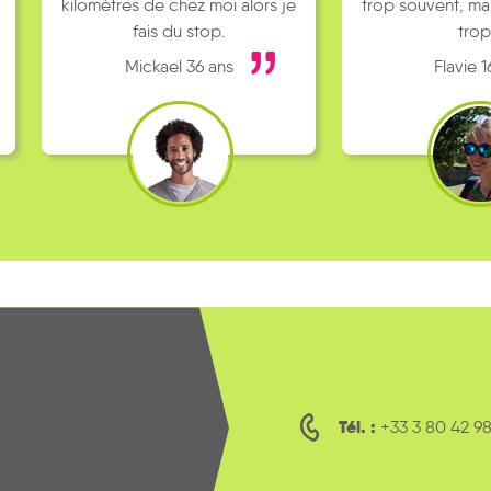
kilomètres de chez moi alors je
trop souvent, ma
fais du stop.
trop
Mickael 36 ans
Flavie 1
Tél. :
+33 3 80 42 98