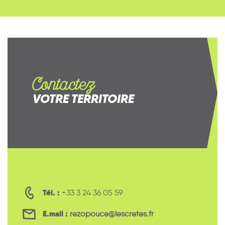
Contactez
VOTRE TERRITOIRE
Tél. :
+33 3 24 36 05 59
E.mail :
rezopouce@lescretes.fr