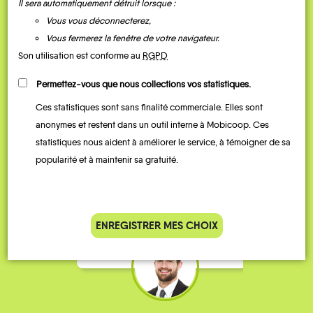
Il sera automatiquement détruit lorsque :
Vous vous déconnecterez,
Vous fermerez la fenêtre de votre navigateur.
Son utilisation est conforme au
RGPD
Permettez-vous que nous collections vos statistiques.
Ces statistiques sont sans finalité commerciale. Elles sont
Je vais bosser en train, mais le
Je
anonymes et restent dans un outil interne à Mobicoop. Ces
parking de la gare est toujours
collèg
statistiques nous aident à améliorer le service, à témoigner de sa
complet alors j’ai testé Rezo
Le
popularité et à maintenir sa gratuité.
Pouce. Comme ça marche
kilomè
bien, je fais ça matin et soir.
Stéphane 36 ans
ENREGISTRER MES CHOIX