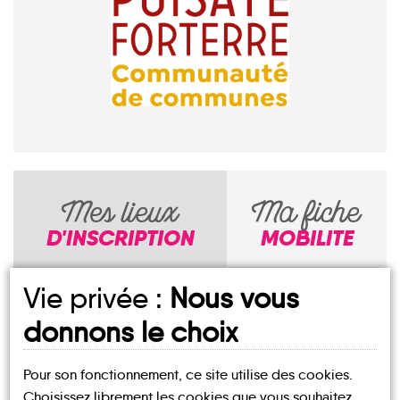
Mes lieux
Ma fiche
D'INSCRIPTION
MOBILITE
Vie privée :
Nous vous
COMMUNAUTÉ
DE COMMUNES
donnons le choix
DE PUISAYE-
FORTERRE
Pour son fonctionnement, ce site utilise des cookies.
MAIRIE DE
Choisissez librement les cookies que vous souhaitez