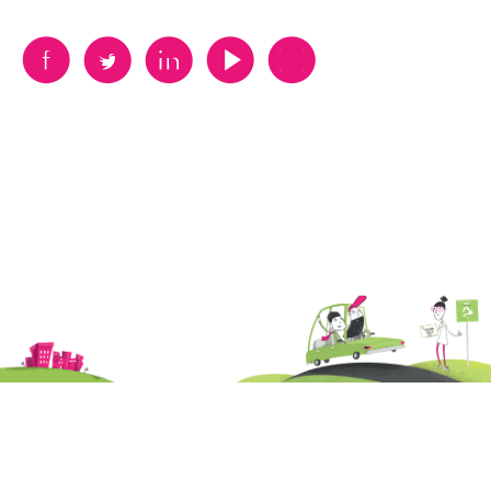
B
A
D
F
V