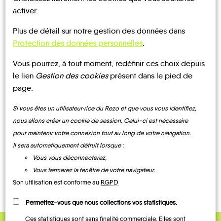
BLÉNEAU
activer.
NOTRE PAGE
Bléneau
D'INSCRIPTION
Plus de détail sur notre gestion des données dans
Protection des données personnelles
.
Vous pourrez, à tout moment, redéfinir ces choix depuis
le lien
Gestion des cookies
présent dans le pied de
page.
UN AVIS, UN TÉMOIGNAGE
Si vous êtes un utilisateur·rice du Rezo et que vous vous identifiez,
À PARTAGER ?
nous allons créer un cookie de session. Celui-ci est nécessaire
pour maintenir votre connexion tout au long de votre navigation.
Il sera automatiquement détruit lorsque :
Vous vous déconnecterez,
CONTACTEZ-NOUS !
Vous fermerez la fenêtre de votre navigateur.
Son utilisation est conforme au
RGPD
Permettez-vous que nous collections vos statistiques.
Ces statistiques sont sans finalité commerciale. Elles sont