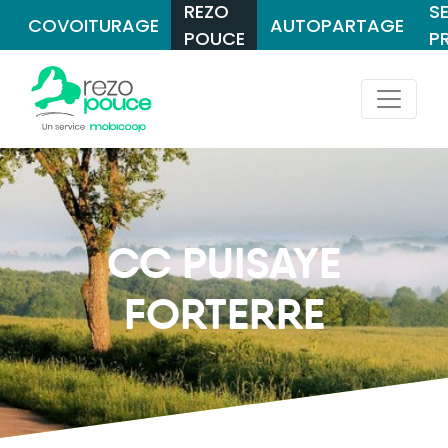
REZO
S
COVOITURAGE
AUTOPARTAGE
POUCE
P
CC PUISAYE
FORTERRE