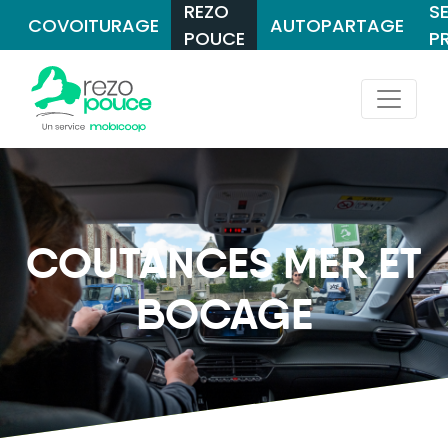
REZO
S
COVOITURAGE
AUTOPARTAGE
POUCE
P
COUTANCES MER ET
BOCAGE