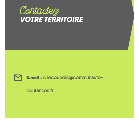
Contactez
VOTRE TERRITOIRE
E.mail :
c.lecouedic@communaute-
coutances.fr