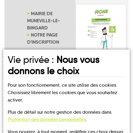
MAIRIE DE
MUNEVILLE-LE-
BINGARD
NOTRE PAGE
D'INSCRIPTION
Vie privée :
Nous vous
Muneville-le-
Bingard
donnons le choix
Pour son fonctionnement, ce site utilise des cookies.
Choisissez librement les cookies que vous souhaitez
activer.
Plus de détail sur notre gestion des données dans
UN AVIS, UN TÉMOIGNAGE
Protection des données personnelles
.
À PARTAGER ?
Vous pourrez, à tout moment, redéfinir ces choix depuis