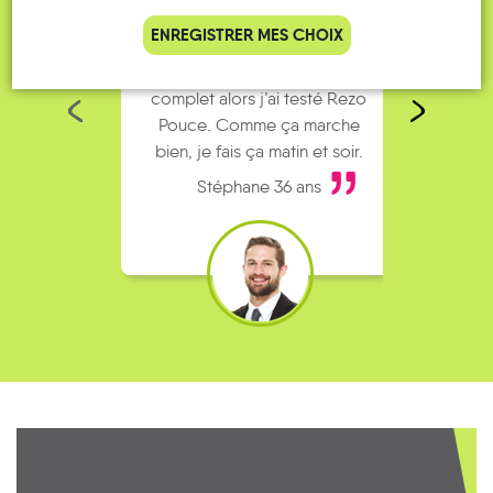
ENREGISTRER MES CHOIX
Je vais bosser en train, mais le
Je
parking de la gare est toujours
collèg
complet alors j’ai testé Rezo
Le
Pouce. Comme ça marche
kilomè
bien, je fais ça matin et soir.
Stéphane 36 ans