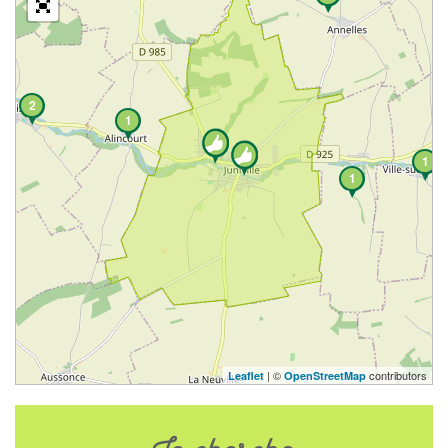
2
1
1
1
| ©
contributors
Leaflet
OpenStreetMap