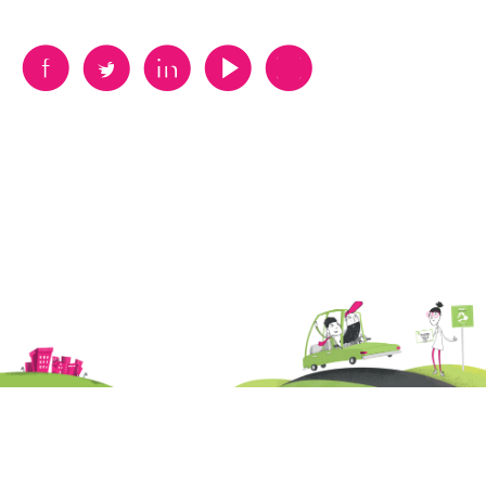
B
A
D
F
V