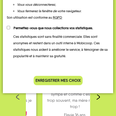
Vous vous déconnecterez,
QUELQUES
Vous fermerez la fenêtre de votre navigateur.
Son utilisation est conforme au
RGPD
Témoignages
Permettez-vous que nous collections vos statistiques.
Ces statistiques sont sans finalité commerciale. Elles sont
anonymes et restent dans un outil interne à Mobicoop. Ces
statistiques nous aident à améliorer le service, à témoigner de sa
popularité et à maintenir sa gratuité.
ENREGISTRER MES CHOIX
J’utilise Rezo Pouce pour aller
Je fai
manger au mac Do, c’est
mes p
sympa et comme c’est pas
loin
trop souvent, ma mère râle pas
pare
trop !
Flavie 16 ans