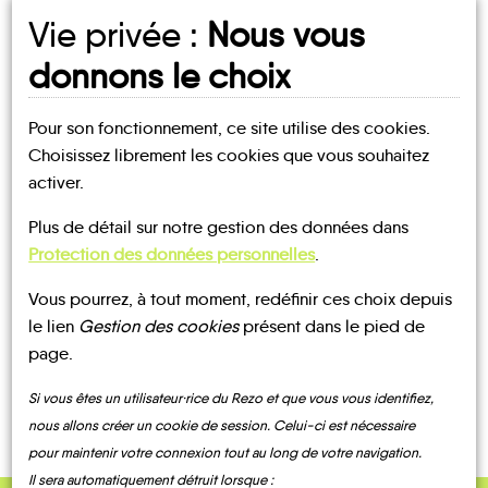
Vie privée :
Nous vous
Juniville
donnons le choix
Pour son fonctionnement, ce site utilise des cookies.
Choisissez librement les cookies que vous souhaitez
activer.
UN AVIS, UN TÉMOIGNAGE
Plus de détail sur notre gestion des données dans
Protection des données personnelles
.
À PARTAGER ?
Vous pourrez, à tout moment, redéfinir ces choix depuis
le lien
Gestion des cookies
présent dans le pied de
page.
CONTACTEZ-NOUS !
Si vous êtes un utilisateur·rice du Rezo et que vous vous identifiez,
nous allons créer un cookie de session. Celui-ci est nécessaire
pour maintenir votre connexion tout au long de votre navigation.
Il sera automatiquement détruit lorsque :