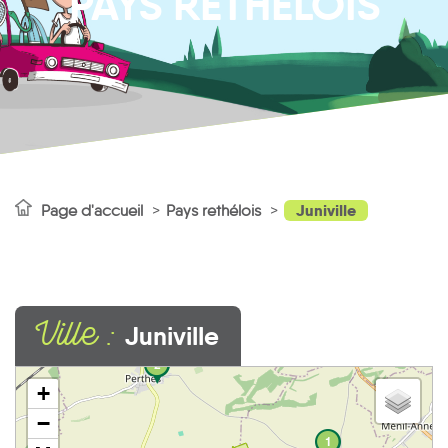
PAYS RETHÉLOIS
Juniville
Page d'accueil
Pays rethélois
Ville :
Juniville
2
+
−
1