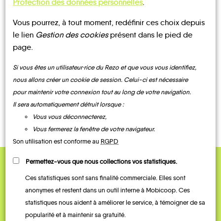
Protection des données personnelles
.
Vous pourrez, à tout moment, redéfinir ces choix depuis
UN AVIS, UN TÉMOIGNAGE
le lien
Gestion des cookies
présent dans le pied de
page.
À PARTAGER ?
Si vous êtes un utilisateur·rice du Rezo et que vous vous identifiez,
nous allons créer un cookie de session. Celui-ci est nécessaire
pour maintenir votre connexion tout au long de votre navigation.
CONTACTEZ-NOUS !
Il sera automatiquement détruit lorsque :
Vous vous déconnecterez,
Vous fermerez la fenêtre de votre navigateur.
Son utilisation est conforme au
RGPD
Permettez-vous que nous collections vos statistiques.
QUELQUES
Ces statistiques sont sans finalité commerciale. Elles sont
Témoignages
anonymes et restent dans un outil interne à Mobicoop. Ces
statistiques nous aident à améliorer le service, à témoigner de sa
popularité et à maintenir sa gratuité.