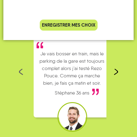
ENREGISTRER MES CHOIX
Je vais bosser en train, mais le
Je
parking de la gare est toujours
collèg
complet alors j’ai testé Rezo
Le
Pouce. Comme ça marche
kilomè
bien, je fais ça matin et soir.
Stéphane 36 ans