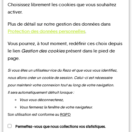
Choisissez librement les cookies que vous souhaitez
activer.
UN AVIS, UN TÉMOIGNAGE
Plus de détail sur notre gestion des données dans
À PARTAGER ?
Protection des données personnelles
.
Vous pourrez, à tout moment, redéfinir ces choix depuis
le lien
Gestion des cookies
présent dans le pied de
page.
CONTACTEZ-NOUS !
Si vous êtes un utilisateur·rice du Rezo et que vous vous identifiez,
nous allons créer un cookie de session. Celui-ci est nécessaire
pour maintenir votre connexion tout au long de votre navigation.
Il sera automatiquement détruit lorsque :
MOBILITE
Les infos
Vous vous déconnecterez,
Vous fermerez la fenêtre de votre navigateur.
Son utilisation est conforme au
RGPD
BUS
Permettez-vous que nous collections vos statistiques.