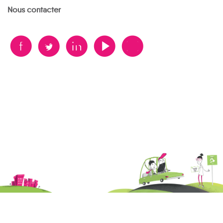
Nous contacter
B
A
D
F
V