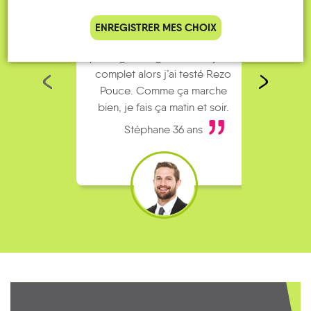
ENREGISTRER MES CHOIX
Je vais bosser en train, mais le
Je
parking de la gare est toujours
collèg
complet alors j’ai testé Rezo
Le
Pouce. Comme ça marche
kilomè
bien, je fais ça matin et soir.
Stéphane 36 ans