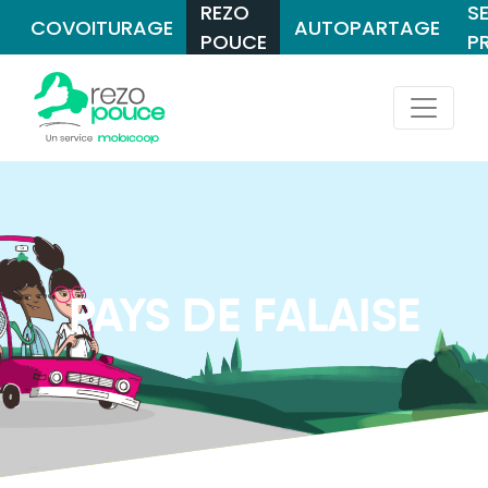
REZO
S
COVOITURAGE
AUTOPARTAGE
POUCE
P
PAYS DE FALAISE