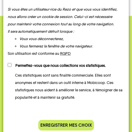
Si vous êtes un utilisateur·rice du Rezo et que vous vous identifiez,
nous allons créer un cookie de session. Celui-ci est nécessaire
pour maintenir votre connexion tout au long de votre navigation.
QUELQUES
Il sera automatiquement détruit lorsque :
Vous vous déconnecterez,
Témoignages
Vous fermerez la fenêtre de votre navigateur.
Son utilisation est conforme au
RGPD
Permettez-vous que nous collections vos statistiques.
Ces statistiques sont sans finalité commerciale. Elles sont
anonymes et restent dans un outil interne à Mobicoop. Ces
statistiques nous aident à améliorer le service, à témoigner de sa
popularité et à maintenir sa gratuité.
Je vais bosser en train, mais le
Je
parking de la gare est toujours
collèg
ENREGISTRER MES CHOIX
complet alors j’ai testé Rezo
Le