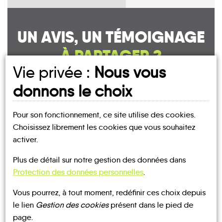
UN AVIS, UN TÉMOIGNAGE
À PARTAGER ?
Vie privée :
Nous vous
donnons le choix
CONTACTEZ-NOUS !
Pour son fonctionnement, ce site utilise des cookies.
Choisissez librement les cookies que vous souhaitez
activer.
Plus de détail sur notre gestion des données dans
MOBILITE
Les infos
Protection des données personnelles
.
TRANSPORTS
Vous pourrez, à tout moment, redéfinir ces choix depuis
BUS
BUS
À LA
TRAIN
le lien
Gestion des cookies
présent dans le pied de
DEMANDE
page.