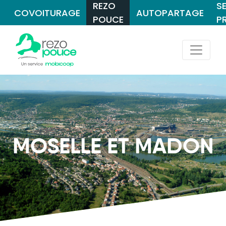
REZO
S
COVOITURAGE
AUTOPARTAGE
POUCE
P
MOSELLE ET MADON