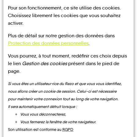
Pour son fonctionnement, ce site utilise des cookies.
Choisissez librement les cookies que vous souhaitez
activer.
Plus de détail sur notre gestion des données dans
UN AVIS, UN TÉMOIGNAGE
Protection des données personnelles
.
À PARTAGER ?
Vous pourrez, à tout moment, redéfinir ces choix depuis
le lien
Gestion des cookies
présent dans le pied de
page.
Si vous êtes un utilisateur·rice du Rezo et que vous vous identifiez,
CONTACTEZ-NOUS !
nous allons créer un cookie de session. Celui-ci est nécessaire
pour maintenir votre connexion tout au long de votre navigation.
Il sera automatiquement détruit lorsque :
Vous vous déconnecterez,
MOBILITE
Les infos
Vous fermerez la fenêtre de votre navigateur.
Son utilisation est conforme au
RGPD