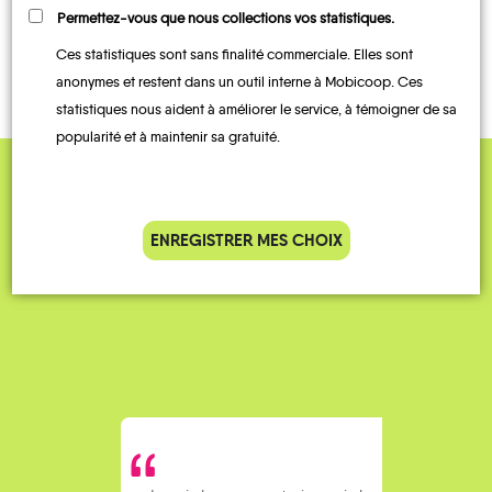
TRANSPORTS
Permettez-vous que nous collections vos statistiques.
À LA
BUS
TRAIN
DEMANDE
Ces statistiques sont sans finalité commerciale. Elles sont
anonymes et restent dans un outil interne à Mobicoop. Ces
statistiques nous aident à améliorer le service, à témoigner de sa
popularité et à maintenir sa gratuité.
QUELQUES
Témoignages
ENREGISTRER MES CHOIX