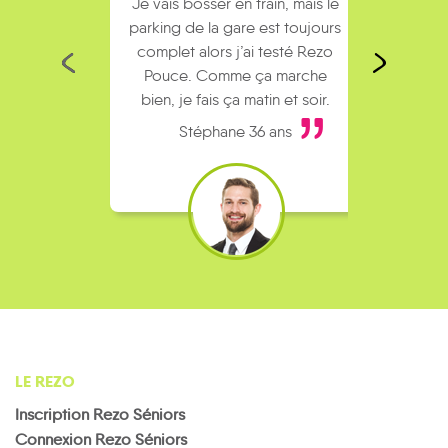
Je vais bosser en train, mais le
Je
parking de la gare est toujours
collèg
complet alors j’ai testé Rezo
Le
Pouce. Comme ça marche
kilomè
bien, je fais ça matin et soir.
Stéphane 36 ans
LE REZO
Inscription Rezo Séniors
Connexion Rezo Séniors