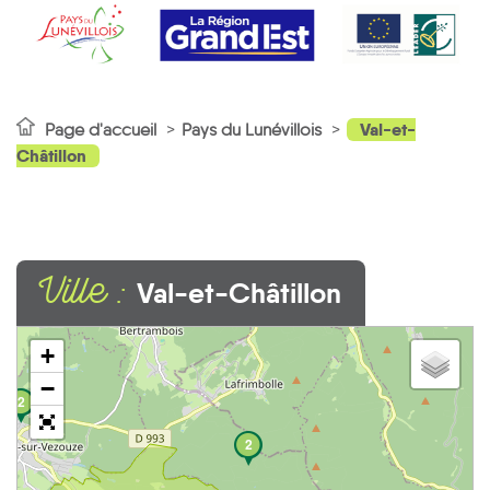
Val-et-
Page d'accueil
Pays du Lunévillois
Châtillon
Ville :
Val-et-Châtillon
+
−
2
2