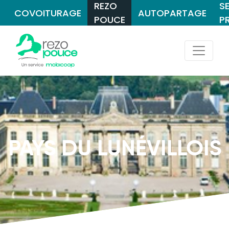
REZO
S
COVOITURAGE
AUTOPARTAGE
POUCE
P
PAYS DU LUNÉVILLOIS