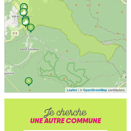
1
1
| ©
contributors
Leaflet
OpenStreetMap
Je cherche
UNE AUTRE COMMUNE