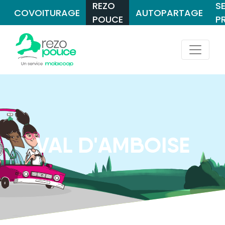
REZO
S
COVOITURAGE
AUTOPARTAGE
POUCE
P
VAL D'AMBOISE