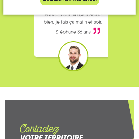
complet alors j’ai testé Rezo
Le
Pouce. Comme ça marche
kilomè
bien, je fais ça matin et soir.
Stéphane 36 ans
Contactez
VOTRE TERRITOIRE