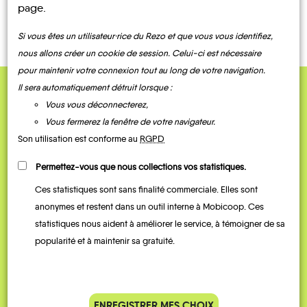
page.
Si vous êtes un utilisateur·rice du Rezo et que vous vous identifiez,
nous allons créer un cookie de session. Celui-ci est nécessaire
pour maintenir votre connexion tout au long de votre navigation.
Il sera automatiquement détruit lorsque :
QUELQUES
Vous vous déconnecterez,
Témoignages
Vous fermerez la fenêtre de votre navigateur.
Son utilisation est conforme au
RGPD
Permettez-vous que nous collections vos statistiques.
Ces statistiques sont sans finalité commerciale. Elles sont
anonymes et restent dans un outil interne à Mobicoop. Ces
statistiques nous aident à améliorer le service, à témoigner de sa
popularité et à maintenir sa gratuité.
Je vais bosser en train, mais le
Je
ENREGISTRER MES CHOIX
parking de la gare est toujours
collèg