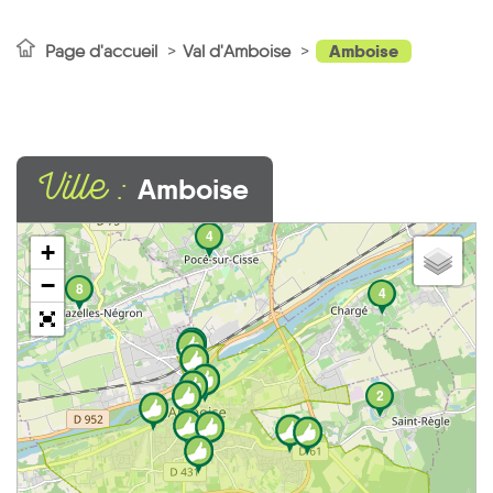
Amboise
Page d'accueil
Val d'Amboise
Ville :
Amboise
4
+
−
8
4
2