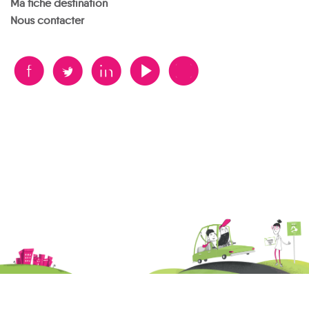
Ma fiche destination
Nous contacter
B
A
D
F
V