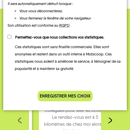
Il sera automatiquement détruit lorsque :
Vous vous déconnecterez,
Vous fermerez la fenêtre de votre navigateur.
QUELQUES
Son utilisation est conforme au
RGPD
Témoignages
Permettez-vous que nous collections vos statistiques.
Ces statistiques sont sans finalité commerciale. Elles sont
anonymes et restent dans un outil interne à Mobicoop. Ces
statistiques nous aident à améliorer le service, à témoigner de sa
popularité et à maintenir sa gratuité.
ENREGISTRER MES CHOIX
Je covoiture avec des
J’util
collègues pour aller au boulot.
man
Le rendez-vous est à 5
symp
kilomètres de chez moi alors je
trop s