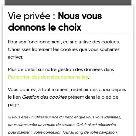
UN AVIS, UN TÉMOIGNAGE
Vie privée :
Nous vous
À PARTAGER ?
donnons le choix
Pour son fonctionnement, ce site utilise des cookies.
Choisissez librement les cookies que vous souhaitez
CONTACTEZ-NOUS !
activer.
Plus de détail sur notre gestion des données dans
Protection des données personnelles
.
Vous pourrez, à tout moment, redéfinir ces choix depuis
MOBILITE
Les infos
le lien
Gestion des cookies
présent dans le pied de
page.
LOCATIONS
COVOITURAGE
COVOITURAGE
TRAIN
DE VÉLO
Si vous êtes un utilisateur·rice du Rezo et que vous vous identifiez,
nous allons créer un cookie de session. Celui-ci est nécessaire
pour maintenir votre connexion tout au long de votre navigation.