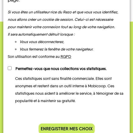
Si vous êtes un utilisateur·rice du Rezo et que vous vous identifiez,
nous allons créer un cookie de session. Celui-ci est nécessaire
pour maintenir votre connexion tout au long de votre navigation.
Il sera automatiquement détruit lorsque :
QUELQUES
Vous vous déconnecterez,
Témoignages
Vous fermerez la fenêtre de votre navigateur.
Son utilisation est conforme au
RGPD
Permettez-vous que nous collections vos statistiques.
Ces statistiques sont sans finalité commerciale. Elles sont
anonymes et restent dans un outil interne à Mobicoop. Ces
statistiques nous aident à améliorer le service, à témoigner de sa
popularité et à maintenir sa gratuité.
Je vais bosser en train, mais le
Je
parking de la gare est toujours
collèg
ENREGISTRER MES CHOIX
complet alors j’ai testé Rezo
Le