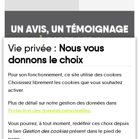
UN AVIS, UN TÉMOIGNAGE
À PARTAGER ?
Vie privée :
Nous vous
donnons le choix
CONTACTEZ-NOUS !
Pour son fonctionnement, ce site utilise des cookies.
Choisissez librement les cookies que vous souhaitez
activer.
Plus de détail sur notre gestion des données dans
MOBILITE
Les infos
Protection des données personnelles
.
Vous pourrez, à tout moment, redéfinir ces choix depuis
LOCATIONS
COVOITURAGE
TRAIN
le lien
Gestion des cookies
présent dans le pied de
DE VÉLO
page.