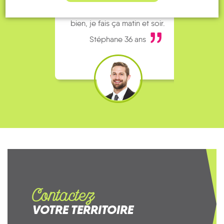
Pouce. Comme ça marche
kilomè
bien, je fais ça matin et soir.
Stéphane 36 ans
Contactez
VOTRE TERRITOIRE