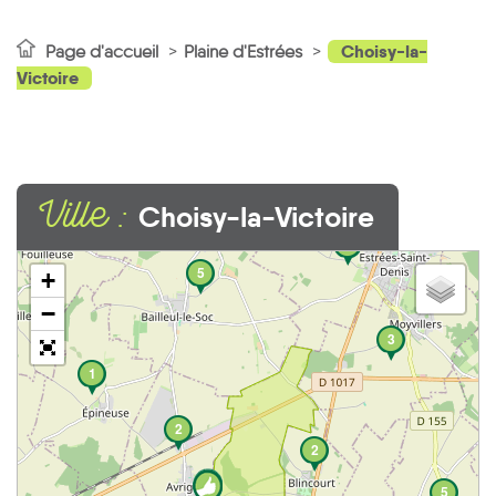
Choisy-la-
Page d'accueil
Plaine d'Estrées
Victoire
Ville :
Choisy-la-Victoire
8
5
+
−
3
1
2
2
5