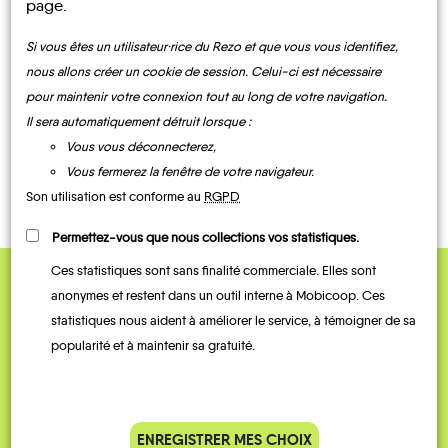
page.
Si vous êtes un utilisateur·rice du Rezo et que vous vous identifiez,
MOBILITE
nous allons créer un cookie de session. Celui-ci est nécessaire
Les infos
pour maintenir votre connexion tout au long de votre navigation.
Il sera automatiquement détruit lorsque :
Vous vous déconnecterez,
BUS
Vous fermerez la fenêtre de votre navigateur.
Son utilisation est conforme au
RGPD
Permettez-vous que nous collections vos statistiques.
Ces statistiques sont sans finalité commerciale. Elles sont
anonymes et restent dans un outil interne à Mobicoop. Ces
QUELQUES
statistiques nous aident à améliorer le service, à témoigner de sa
Témoignages
popularité et à maintenir sa gratuité.
ENREGISTRER MES CHOIX