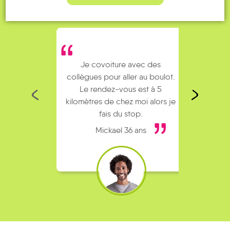
Je covoiture avec des
J’util
collègues pour aller au boulot.
man
Le rendez-vous est à 5
symp
kilomètres de chez moi alors je
trop s
fais du stop.
Mickael 36 ans