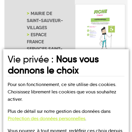
MAIRIE DE
SAINT-SAUVEUR-
VILLAGES
ESPACE
FRANCE
SERVICES SAINT-
SAUVEUR-
Vie privée :
Nous vous
Saint-Sauveur-
VILLAGES
Lendelin
donnons le choix
NOTRE PAGE
D'INSCRIPTION
Pour son fonctionnement, ce site utilise des cookies.
Choisissez librement les cookies que vous souhaitez
activer.
Plus de détail sur notre gestion des données dans
UN AVIS, UN TÉMOIGNAGE
Protection des données personnelles
.
À PARTAGER ?
Vous pourrez, à tout moment, redéfinir ces choix depuis