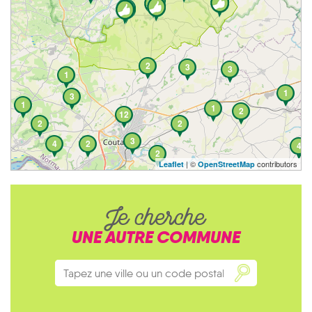
2
3
3
1
1
3
1
1
2
12
2
2
3
4
2
4
2
| ©
contributors
Leaflet
OpenStreetMap
Je cherche
UNE AUTRE COMMUNE