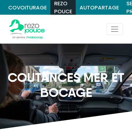
REZO
S
COVOITURAGE
AUTOPARTAGE
POUCE
P
COUTANCES MER ET
BOCAGE