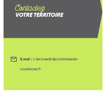
Contactez
VOTRE TERRITOIRE
E.mail :
c.lecouedic@communaute-
coutances.fr