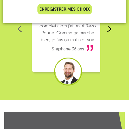
ENREGISTRER MES CHOIX
Je vais bosser en train, mais le
Je 
parking de la gare est toujours
collègu
complet alors j’ai testé Rezo
Le 
Pouce. Comme ça marche
kilomètr
bien, je fais ça matin et soir.
Stéphane 36 ans