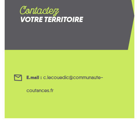
Contactez
VOTRE TERRITOIRE
E.mail :
c.lecouedic@communaute-
coutances.fr