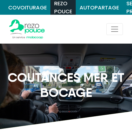
REZO
S
COVOITURAGE
AUTOPARTAGE
POUCE
P
COUTANCES MER ET
BOCAGE