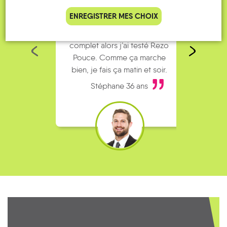
ENREGISTRER MES CHOIX
Je vais bosser en train, mais le
Je
parking de la gare est toujours
collèg
complet alors j’ai testé Rezo
Le
Pouce. Comme ça marche
kilomè
bien, je fais ça matin et soir.
Stéphane 36 ans