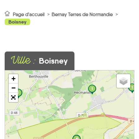
Page d'accueil
Bernay Terres de Normandie
Boisney
Ville :
Boisney
+
−
1
1
1