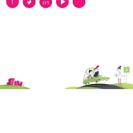
B
A
D
F
V