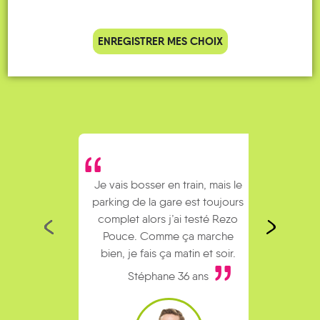
QUELQUES
Témoignages
ENREGISTRER MES CHOIX
Je vais bosser en train, mais le
Je
parking de la gare est toujours
collègu
complet alors j’ai testé Rezo
Le 
Pouce. Comme ça marche
kilomèt
bien, je fais ça matin et soir.
Stéphane 36 ans