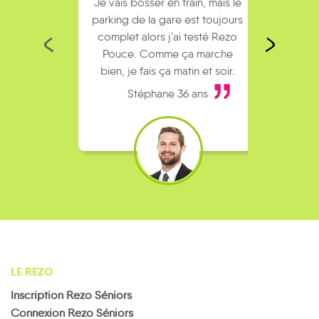
Je vais bosser en train, mais le
Je
parking de la gare est toujours
collèg
complet alors j’ai testé Rezo
Le
Pouce. Comme ça marche
kilomè
bien, je fais ça matin et soir.
Stéphane 36 ans
LE REZO
Inscription Rezo Séniors
Connexion Rezo Séniors