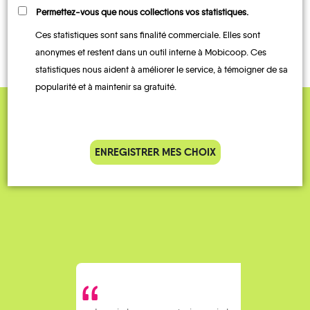
TRANSPORTS
Permettez-vous que nous collections vos statistiques.
AUTOPARTAGE
À LA
TRAIN
DEMANDE
Ces statistiques sont sans finalité commerciale. Elles sont
anonymes et restent dans un outil interne à Mobicoop. Ces
statistiques nous aident à améliorer le service, à témoigner de sa
popularité et à maintenir sa gratuité.
QUELQUES
Témoignages
ENREGISTRER MES CHOIX