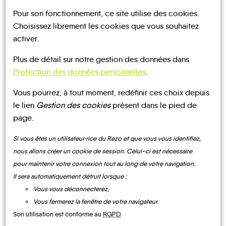
Pour son fonctionnement, ce site utilise des cookies.
Choisissez librement les cookies que vous souhaitez
activer.
Plus de détail sur notre gestion des données dans
UN AVIS, UN TÉMOIGNAGE
Protection des données personnelles
.
À PARTAGER ?
Vous pourrez, à tout moment, redéfinir ces choix depuis
le lien
Gestion des cookies
présent dans le pied de
page.
Si vous êtes un utilisateur·rice du Rezo et que vous vous identifiez,
CONTACTEZ-NOUS !
nous allons créer un cookie de session. Celui-ci est nécessaire
pour maintenir votre connexion tout au long de votre navigation.
Il sera automatiquement détruit lorsque :
Vous vous déconnecterez,
MOBILITE
Les infos
Vous fermerez la fenêtre de votre navigateur.
Son utilisation est conforme au
RGPD