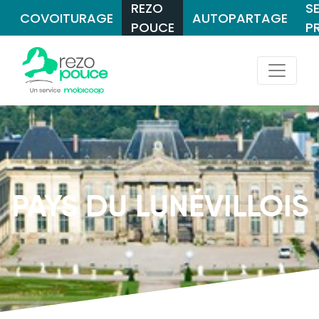
REZO
S
COVOITURAGE
AUTOPARTAGE
POUCE
P
PAYS DU LUNÉVILLOIS