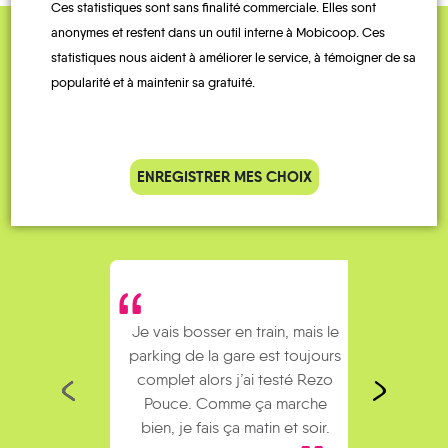
Ces statistiques sont sans finalité commerciale. Elles sont
anonymes et restent dans un outil interne à Mobicoop. Ces
statistiques nous aident à améliorer le service, à témoigner de sa
QUELQUES
popularité et à maintenir sa gratuité.
Témoignages
ENREGISTRER MES CHOIX
Je vais bosser en train, mais le
Je
parking de la gare est toujours
collèg
complet alors j’ai testé Rezo
Le
Pouce. Comme ça marche
kilomè
bien, je fais ça matin et soir.