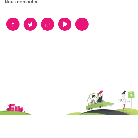
Nous contacter
B
A
D
F
V