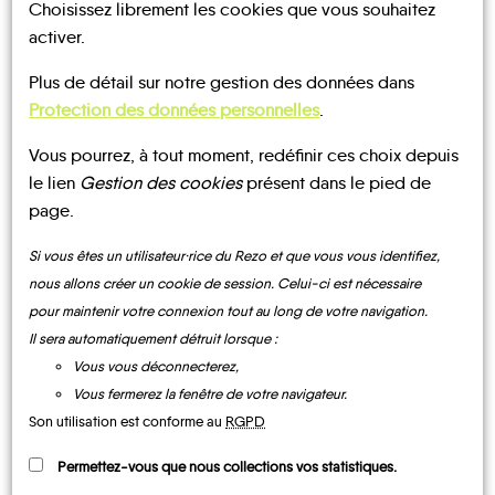
Choisissez librement les cookies que vous souhaitez
UN AVIS, UN TÉMOIGNAGE
activer.
À PARTAGER ?
Plus de détail sur notre gestion des données dans
Protection des données personnelles
.
Vous pourrez, à tout moment, redéfinir ces choix depuis
CONTACTEZ-NOUS !
le lien
Gestion des cookies
présent dans le pied de
page.
Si vous êtes un utilisateur·rice du Rezo et que vous vous identifiez,
nous allons créer un cookie de session. Celui-ci est nécessaire
MOBILITE
Les infos
pour maintenir votre connexion tout au long de votre navigation.
Il sera automatiquement détruit lorsque :
Vous vous déconnecterez,
TRANSPORTS
CHEMINS DE
À LA
BUS
Vous fermerez la fenêtre de votre navigateur.
RANDONNÉE
DEMANDE
Son utilisation est conforme au
RGPD
Permettez-vous que nous collections vos statistiques.