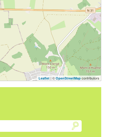
| ©
contributors
Leaflet
OpenStreetMap