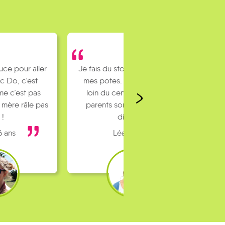
uce pour aller
Je fais du stop pour rejoindre
c Do, c’est
mes potes. J’habite un peu
e c’est pas
loin du centre ville et mes
 mère râle pas
parents sont pas toujours
 !
dispo…
6 ans
Léa 16 ans