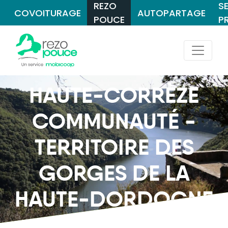
REZO
S
COVOITURAGE
AUTOPARTAGE
POUCE
P
HAUTE-CORRÈZE
COMMUNAUTÉ -
TERRITOIRE DES
GORGES DE LA
HAUTE-DORDOGNE