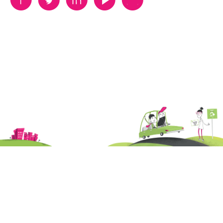
B
A
D
F
V