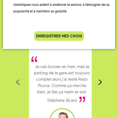
QUELQUES
Témoignages
statistiques nous aident à améliorer le service, à témoigner de sa
popularité et à maintenir sa gratuité.
ENREGISTRER MES CHOIX
Je vais bosser en train, mais le
Je
parking de la gare est toujours
collèg
complet alors j’ai testé Rezo
Le
Pouce. Comme ça marche
kilomè
bien, je fais ça matin et soir.
Stéphane 36 ans