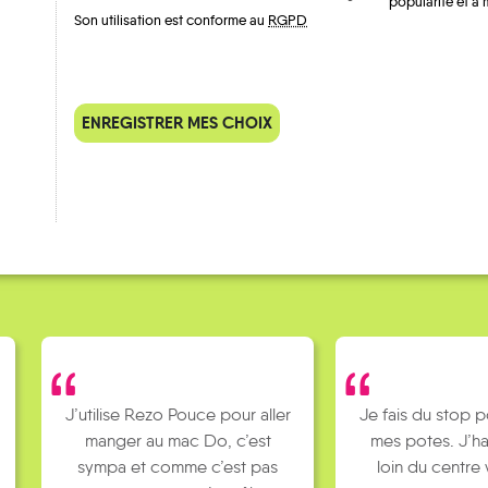
popularité et à 
Son utilisation est conforme au
RGPD
QUELQUES
ENREGISTRER MES CHOIX
Témoignages
J’utilise Rezo Pouce pour aller
Je fais du stop p
manger au mac Do, c’est
mes potes. J’ha
sympa et comme c’est pas
loin du centre 