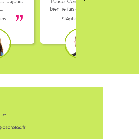
as toujours
Pouce. Comme ça marche
o…
bien, je fais ça matin et soir.
ans
Stéphane 36 ans
 59
escretes.fr