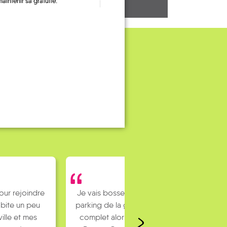
maintenir sa gratuité.
our rejoindre
Je vais bosser en train, mais le
bite un peu
parking de la gare est toujours
ville et mes
complet alors j’ai testé Rezo