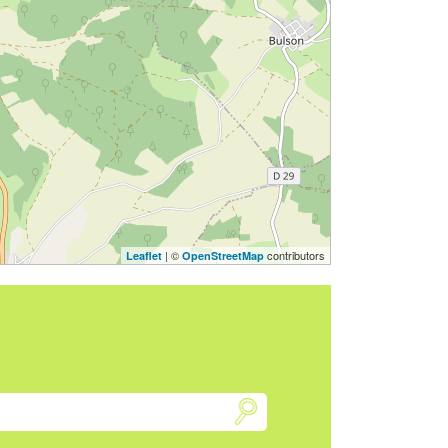
| ©
contributors
Leaflet
OpenStreetMap