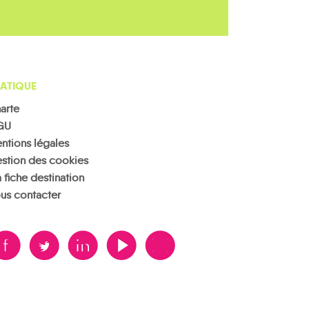
ATIQUE
arte
GU
ntions légales
stion des cookies
 fiche destination
us contacter
B
A
D
F
V