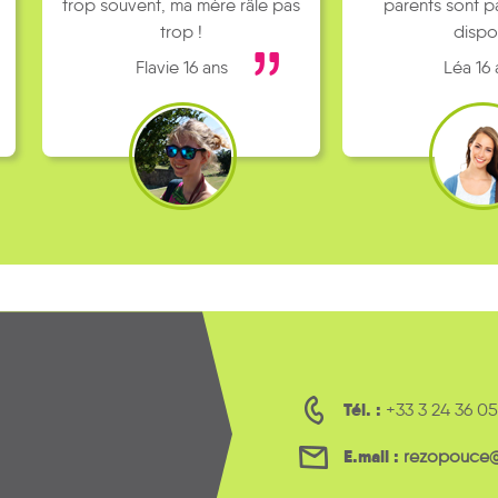
trop souvent, ma mère râle pas
parents sont p
trop !
disp
Flavie 16 ans
Léa 16 
Tél. :
+33 3 24 36 05
E.mail :
rezopouce@l