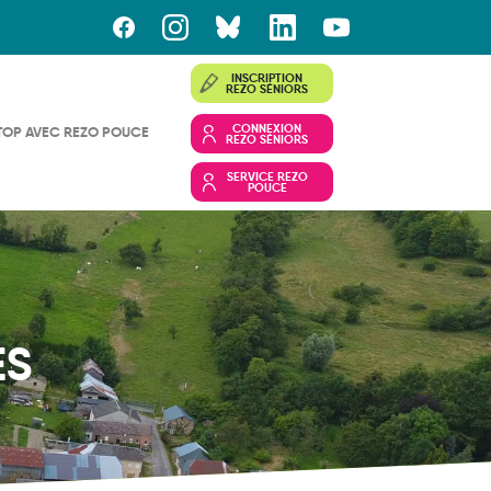
INSCRIPTION
REZO SÉNIORS
CONNEXION
TOP AVEC REZO POUCE
REZO SÉNIORS
SERVICE REZO
POUCE
ES