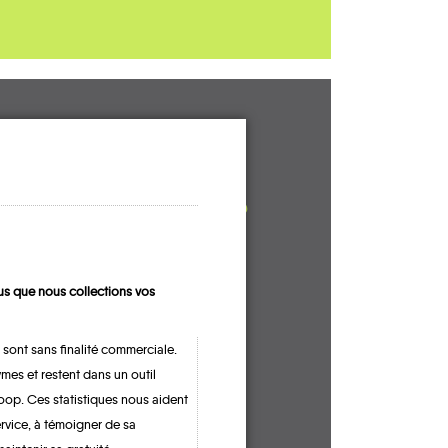
UN AVIS, UN
TÉMOIGNAGE
À PARTAGER ?
s que nous collections vos
CONTACTEZ-NOUS !
 sont sans finalité commerciale.
mes et restent dans un outil
oop. Ces statistiques nous aident
ervice, à témoigner de sa