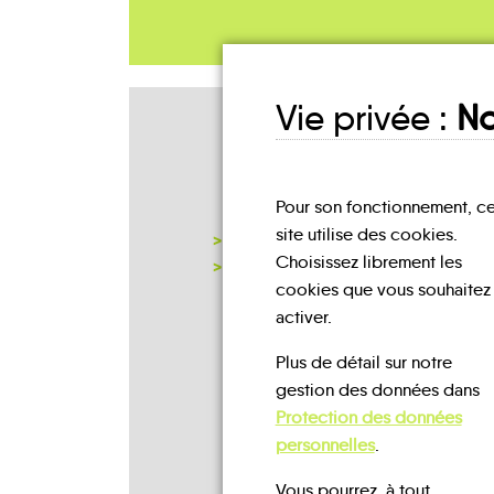
Vie privée :
No
Mes lieux
D'INSCRIPTION
Pour son fonctionnement, c
site utilise des cookies.
CCLPA
Choisissez librement les
NOTRE PAGE D'INSCRIPTION
cookies que vous souhaitez
activer.
Plus de détail sur notre
gestion des données dans
Protection des données
personnelles
.
Vous pourrez, à tout