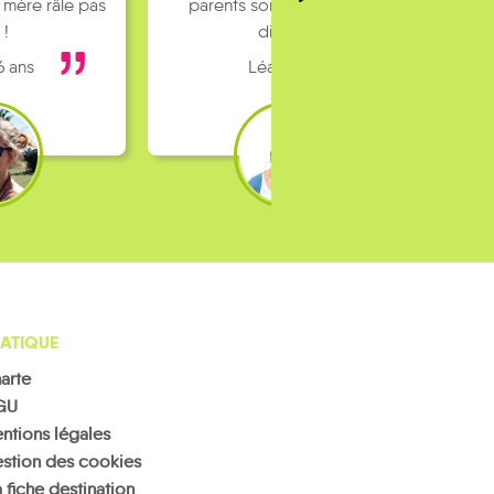
 mère râle pas
parents sont pas toujours
 !
dispo…
6 ans
Léa 16 ans
ATIQUE
arte
GU
ntions légales
stion des cookies
 fiche destination