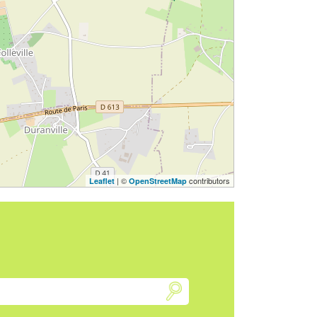
| ©
contributors
Leaflet
OpenStreetMap