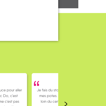
uce pour aller
Je fais du stop pour rejoindre
c Do, c’est
mes potes. J’habite un peu
e c’est pas
loin du centre ville et mes