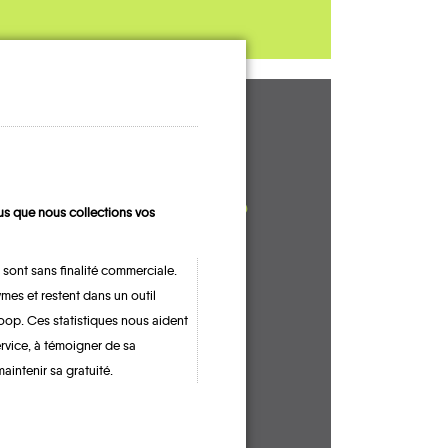
UN AVIS, UN
TÉMOIGNAGE
À PARTAGER ?
s que nous collections vos
 sont sans finalité commerciale.
mes et restent dans un outil
CONTACTEZ-NOUS !
oop. Ces statistiques nous aident
ervice, à témoigner de sa
maintenir sa gratuité.