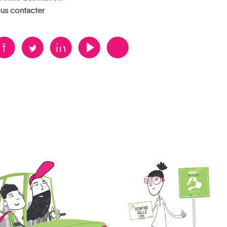
us contacter
B
A
D
F
V