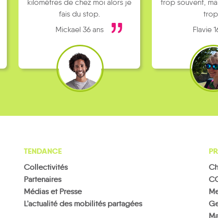
kilomètres de chez moi alors je
trop souvent, ma
fais du stop.
trop
Mickael 36 ans
Flavie 1
TENDANCE
PR
Collectivités
Ch
Partenaires
C
Médias et Presse
Me
L’actualité des mobilités partagées
Ge
Ma