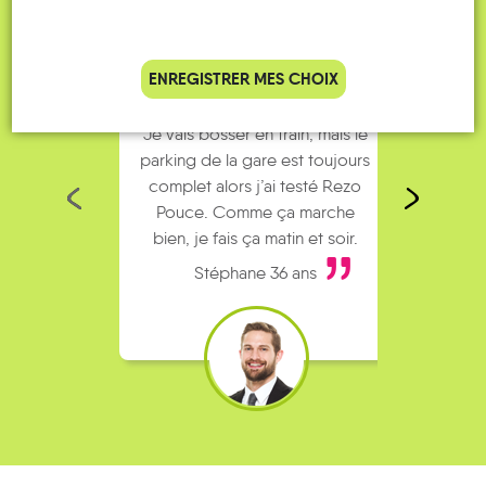
ENREGISTRER MES CHOIX
Je vais bosser en train, mais le
Je
parking de la gare est toujours
collèg
complet alors j’ai testé Rezo
Le
Pouce. Comme ça marche
kilomè
bien, je fais ça matin et soir.
Stéphane 36 ans