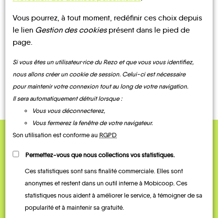
UN AVIS, UN TÉMOIGNAGE
Vous pourrez, à tout moment, redéfinir ces choix depuis
À PARTAGER ?
le lien
Gestion des cookies
présent dans le pied de
page.
Si vous êtes un utilisateur·rice du Rezo et que vous vous identifiez,
nous allons créer un cookie de session. Celui-ci est nécessaire
CONTACTEZ-NOUS !
pour maintenir votre connexion tout au long de votre navigation.
Il sera automatiquement détruit lorsque :
Vous vous déconnecterez,
Vous fermerez la fenêtre de votre navigateur.
Son utilisation est conforme au
RGPD
QUELQUES
Permettez-vous que nous collections vos statistiques.
Témoignages
Ces statistiques sont sans finalité commerciale. Elles sont
anonymes et restent dans un outil interne à Mobicoop. Ces
statistiques nous aident à améliorer le service, à témoigner de sa
popularité et à maintenir sa gratuité.