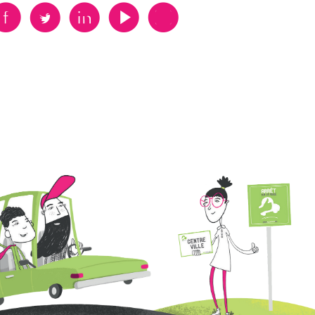
B
A
D
F
V