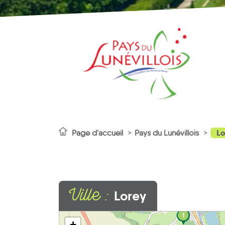
Lo
Page d'accueil
Pays du Lunévillois
Ville :
Lorey
1
+