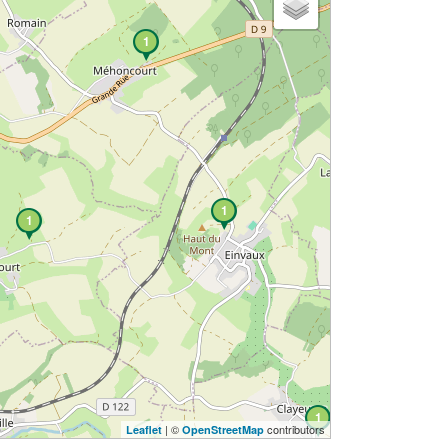
1
1
1
1
| ©
contributors
Leaflet
OpenStreetMap