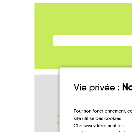
Vie privée :
No
Mes lieux
D'INSCRIPTION
Pour son fonctionnement, c
MAIRIE LOREY
site utilise des cookies.
NOTRE PAGE D'INSCRIPTION
Choisissez librement les