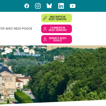
INSCRIPTION
REZO SÉNIORS
CONNEXION
TOP AVEC REZO POUCE
REZO SÉNIORS
SERVICE REZO
POUCE