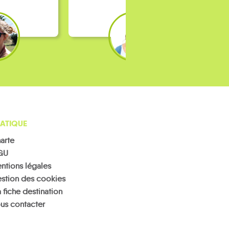
ATIQUE
arte
GU
ntions légales
stion des cookies
 fiche destination
us contacter