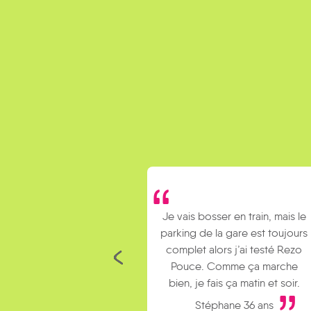
Je vais bosser en train, mais le
parking de la gare est toujours
complet alors j’ai testé Rezo
Pouce. Comme ça marche
bien, je fais ça matin et soir.
Stéphane 36 ans