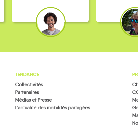
TENDANCE
PR
Collectivités
Ch
Partenaires
C
Médias et Presse
Me
L’actualité des mobilités partagées
Ge
Ma
No