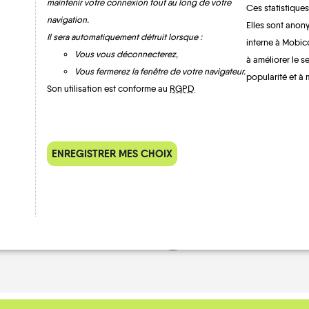
maintenir votre connexion tout au long de votre
Ces statistiques
navigation.
Elles sont anony
Il sera automatiquement détruit lorsque :
interne à Mobic
Vous vous déconnecterez,
à améliorer le s
Lorey
Vous fermerez la fenêtre de votre navigateur.
popularité et à 
Son utilisation est conforme au
RGPD
ENREGISTRER MES CHOIX
MOBILITE
Les infos
TRANSPORTS À LA D