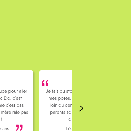
uce pour aller
Je fais du stop pour rejoindre
c Do, c’est
mes potes. J’habite un peu
e c’est pas
loin du centre ville et mes
 mère râle pas
parents sont pas toujours
 !
dispo…
6 ans
Léa 16 ans