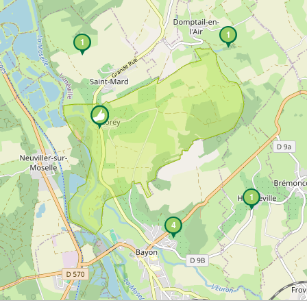
1
1
1
4