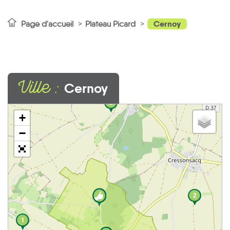
Cernoy
Page d'accueil
Plateau Picard
Ville :
Cernoy
2
+
−
2
1