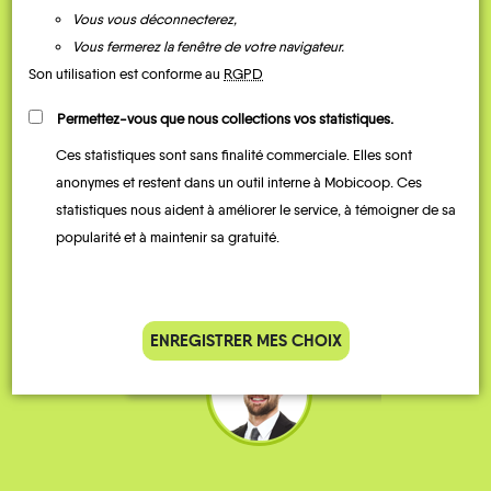
Vous vous déconnecterez,
Vous fermerez la fenêtre de votre navigateur.
Son utilisation est conforme au
RGPD
Permettez-vous que nous collections vos statistiques.
Ces statistiques sont sans finalité commerciale. Elles sont
Je vais bosser en train, mais le
Je
anonymes et restent dans un outil interne à Mobicoop. Ces
parking de la gare est toujours
collèg
statistiques nous aident à améliorer le service, à témoigner de sa
complet alors j’ai testé Rezo
Le
popularité et à maintenir sa gratuité.
Pouce. Comme ça marche
kilomè
bien, je fais ça matin et soir.
Stéphane 36 ans
ENREGISTRER MES CHOIX