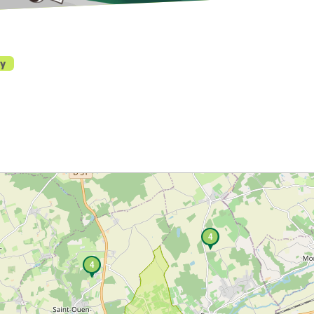
ay
4
4