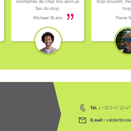
kilomètres de chez moi alors je
trop souvent, ma
fais du stop.
trop
Mickael 36 ans
Flavie 1
Tél. :
+33 2 47 23 47
E.mail :
valdambois