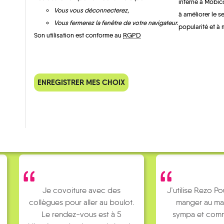
interne à Mobic
Vous vous déconnecterez,
à améliorer le s
Vous fermerez la fenêtre de votre navigateur.
popularité et à 
Son utilisation est conforme au
RGPD
QUELQUES
Témoignages
ENREGISTRER MES CHOIX
Je covoiture avec des
J’utilise Rezo Po
collègues pour aller au boulot.
manger au ma
Le rendez-vous est à 5
sympa et comm