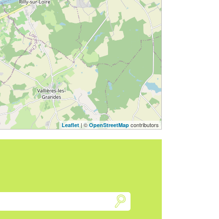
| ©
contributors
Leaflet
OpenStreetMap