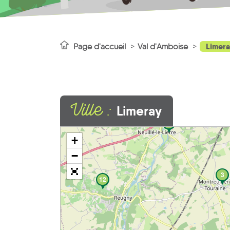
Limer
Page d'accueil
Val d'Amboise
Ville :
Limeray
1
+
−
3
12