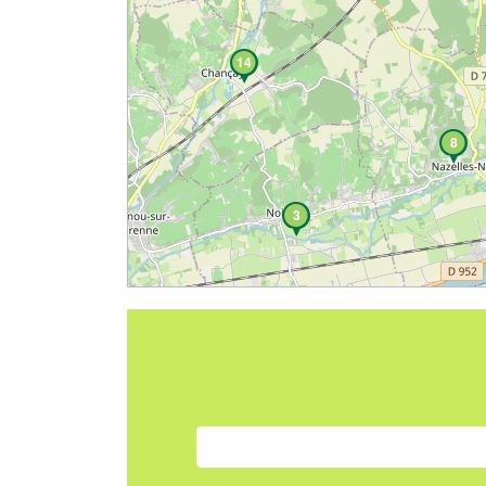
14
8
3