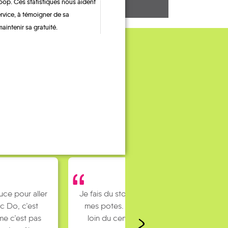
oop. Ces statistiques nous aident
ervice, à témoigner de sa
maintenir sa gratuité.
uce pour aller
Je fais du stop pour rejoindre
c Do, c’est
mes potes. J’habite un peu
e c’est pas
loin du centre ville et mes