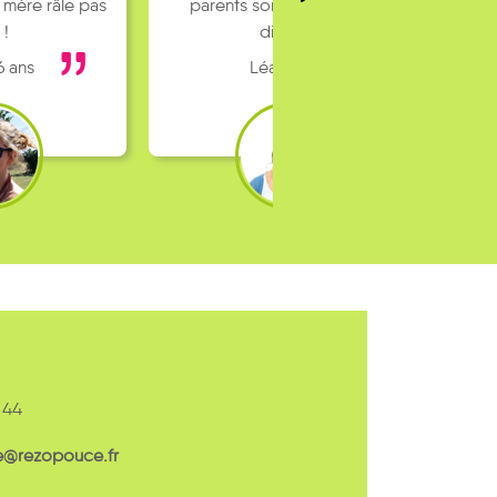
 mère râle pas
parents sont pas toujours
 !
dispo…
6 ans
Léa 16 ans
 44
e@rezopouce.fr