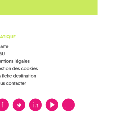
ATIQUE
arte
GU
ntions légales
stion des cookies
 fiche destination
us contacter
B
A
D
F
V