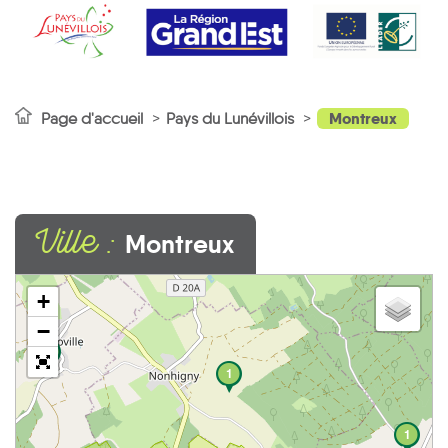
Montreux
Page d'accueil
Pays du Lunévillois
Ville :
Montreux
+
−
1
1
1