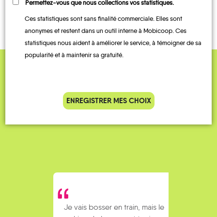
À LA
TRAIN
Permettez-vous que nous collections vos statistiques.
DEMANDE
Ces statistiques sont sans finalité commerciale. Elles sont
anonymes et restent dans un outil interne à Mobicoop. Ces
statistiques nous aident à améliorer le service, à témoigner de sa
popularité et à maintenir sa gratuité.
QUELQUES
Témoignages
ENREGISTRER MES CHOIX
Je vais bosser en train, mais le
Je