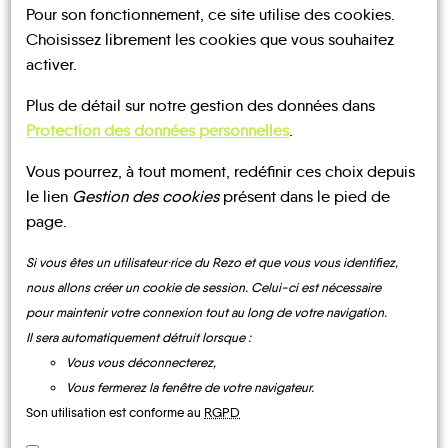
Pour son fonctionnement, ce site utilise des cookies.
Choisissez librement les cookies que vous souhaitez
activer.
Plus de détail sur notre gestion des données dans
UN AVIS, UN TÉMOIGNAGE
Protection des données personnelles
.
À PARTAGER ?
Vous pourrez, à tout moment, redéfinir ces choix depuis
le lien
Gestion des cookies
présent dans le pied de
page.
CONTACTEZ-NOUS !
Si vous êtes un utilisateur·rice du Rezo et que vous vous identifiez,
nous allons créer un cookie de session. Celui-ci est nécessaire
pour maintenir votre connexion tout au long de votre navigation.
Il sera automatiquement détruit lorsque :
Vous vous déconnecterez,
MOBILITE
Les infos
Vous fermerez la fenêtre de votre navigateur.
Son utilisation est conforme au
RGPD
TRANSPORTS