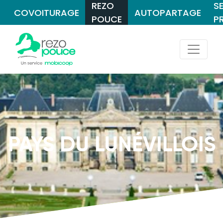
REZO
S
COVOITURAGE
AUTOPARTAGE
POUCE
P
PAYS DU LUNÉVILLOIS