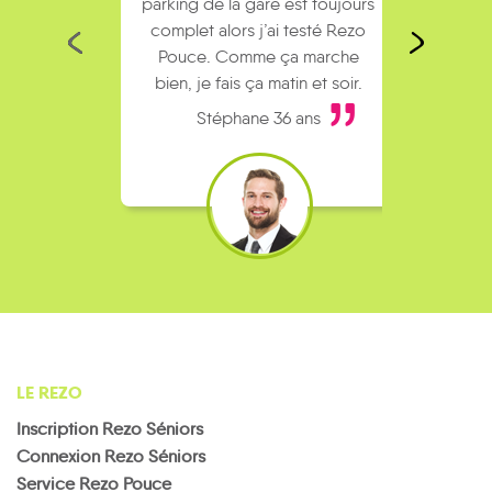
parking de la gare est toujours
collèg
complet alors j’ai testé Rezo
Le
Pouce. Comme ça marche
kilomè
bien, je fais ça matin et soir.
Stéphane 36 ans
LE REZO
Inscription Rezo Séniors
Connexion Rezo Séniors
Service Rezo Pouce