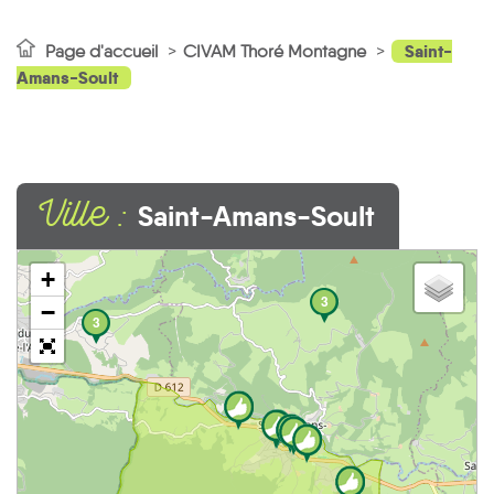
Saint-
Page d'accueil
CIVAM Thoré Montagne
Amans-Soult
Ville :
Saint-Amans-Soult
+
3
−
3