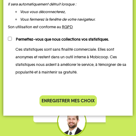
Il sera automatiquement détruit lorsque :
Vous vous déconnecterez,
Vous fermerez la fenêtre de votre navigateur.
Son utilisation est conforme au
RGPD
Permettez-vous que nous collections vos statistiques.
Ces statistiques sont sans finalité commerciale. Elles sont
anonymes et restent dans un outil interne à Mobicoop. Ces
Je vais bosser en train, mais le
Je
statistiques nous aident à améliorer le service, à témoigner de sa
parking de la gare est toujours
collèg
popularité et à maintenir sa gratuité.
complet alors j’ai testé Rezo
Le
Pouce. Comme ça marche
kilomè
bien, je fais ça matin et soir.
Stéphane 36 ans
ENREGISTRER MES CHOIX