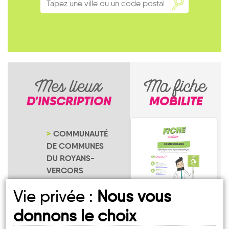
Mes lieux
Ma fiche
D'INSCRIPTION
MOBILITE
COMMUNAUTÉ
DE COMMUNES
DU ROYANS-
VERCORS
NOTRE PAGE
Vie privée :
Nous vous
D'INSCRIPTION
donnons le choix
Échevis