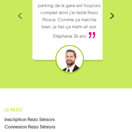
parking de la gare est toujours
collèg
complet alors j’ai testé Rezo
Le
Pouce. Comme ça marche
kilomè
bien, je fais ça matin et soir.
Stéphane 36 ans
LE REZO
Inscription Rezo Séniors
Connexion Rezo Séniors