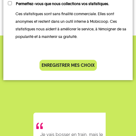
LOCATIONS
Permettez-vous que nous collections vos statistiques.
BUS
COVOITURAGE
TRAIN
DE VÉLO
Ces statistiques sont sans finalité commerciale. Elles sont
anonymes et restent dans un outil interne à Mobicoop. Ces
statistiques nous aident à améliorer le service, à témoigner de sa
popularité et à maintenir sa gratuité.
QUELQUES
Témoignages
ENREGISTRER MES CHOIX
Je vais bosser en train, mais le
Je