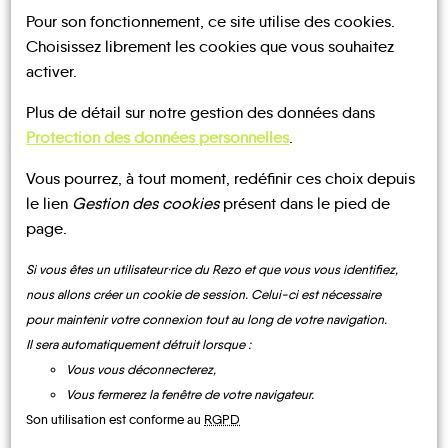
Pour son fonctionnement, ce site utilise des cookies.
Choisissez librement les cookies que vous souhaitez
activer.
Plus de détail sur notre gestion des données dans
UN AVIS, UN TÉMOIGNAGE
Protection des données personnelles
.
À PARTAGER ?
Vous pourrez, à tout moment, redéfinir ces choix depuis
le lien
Gestion des cookies
présent dans le pied de
page.
CONTACTEZ-NOUS !
Si vous êtes un utilisateur·rice du Rezo et que vous vous identifiez,
nous allons créer un cookie de session. Celui-ci est nécessaire
pour maintenir votre connexion tout au long de votre navigation.
Il sera automatiquement détruit lorsque :
Vous vous déconnecterez,
MOBILITE
Les infos
Vous fermerez la fenêtre de votre navigateur.
Son utilisation est conforme au
RGPD