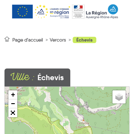
Échevis
Page d'accueil
Vercors
Ville :
Échevis
+
−