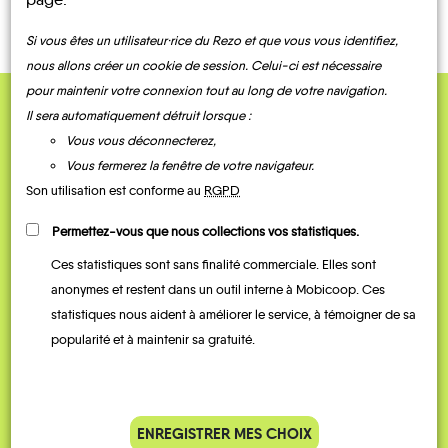
Si vous êtes un utilisateur·rice du Rezo et que vous vous identifiez,
nous allons créer un cookie de session. Celui-ci est nécessaire
pour maintenir votre connexion tout au long de votre navigation.
Il sera automatiquement détruit lorsque :
QUELQUES
Vous vous déconnecterez,
Témoignages
Vous fermerez la fenêtre de votre navigateur.
Son utilisation est conforme au
RGPD
Permettez-vous que nous collections vos statistiques.
Ces statistiques sont sans finalité commerciale. Elles sont
anonymes et restent dans un outil interne à Mobicoop. Ces
statistiques nous aident à améliorer le service, à témoigner de sa
popularité et à maintenir sa gratuité.
Je vais bosser en train, mais le
Je
parking de la gare est toujours
collèg
ENREGISTRER MES CHOIX
complet alors j’ai testé Rezo
Le