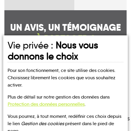
UN AVIS, UN TÉMOIGNAGE
À PARTAGER ?
Vie privée :
Nous vous
donnons le choix
CONTACTEZ-NOUS !
Pour son fonctionnement, ce site utilise des cookies.
Choisissez librement les cookies que vous souhaitez
activer.
Plus de détail sur notre gestion des données dans
MOBILITE
Les infos
Protection des données personnelles
.
Vous pourrez, à tout moment, redéfinir ces choix depuis
TRANSPORTS
TRAIN
BUS
À LA
le lien
Gestion des cookies
présent dans le pied de
DEMANDE
page.