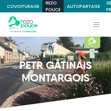
REZO
S
COVOITURAGE
AUTOPARTAGE
POUCE
P
PETR GÂTINAIS
MONTARGOIS