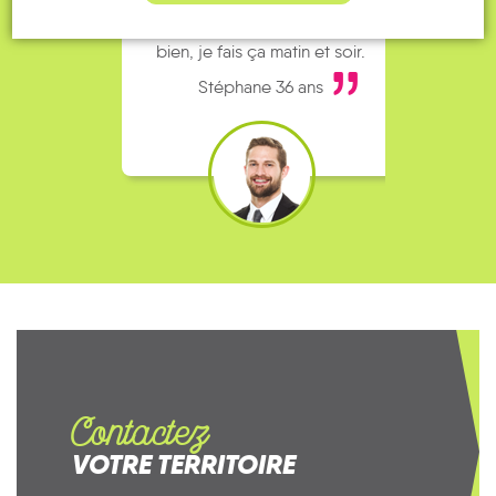
Pouce. Comme ça marche
kilomè
bien, je fais ça matin et soir.
Stéphane 36 ans
Contactez
VOTRE TERRITOIRE