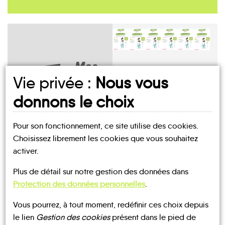
Mes
fiches
Vie privée :
Nous vous
MOBILITÉ
donnons le choix
Buzet-
sur-
Andiran
Barbaste
Bruch
Baïse
Calignac
Espiens
Pour son fonctionnement, ce site utilise des cookies.
Choisissez librement les cookies que vous souhaitez
activer.
UN AVIS, UN TÉMOIGNAGE
Plus de détail sur notre gestion des données dans
Protection des données personnelles
.
À PARTAGER ?
Le
Feugarolles
Fieux
Francescas
Fréchou
Lamontjoie
Lannes
Vous pourrez, à tout moment, redéfinir ces choix depuis
le lien
Gestion des cookies
présent dans le pied de