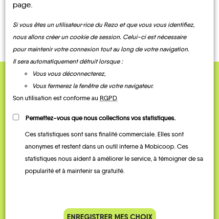
page.
CONTACTEZ-NOUS !
Si vous êtes un utilisateur·rice du Rezo et que vous vous identifiez,
nous allons créer un cookie de session. Celui-ci est nécessaire
pour maintenir votre connexion tout au long de votre navigation.
Il sera automatiquement détruit lorsque :
Lasserre
Lavardac
Mézin
Moncaut
Moncrabeau
Montgaillard
Vous vous déconnecterez,
Vous fermerez la fenêtre de votre navigateur.
QUELQUES
Son utilisation est conforme au
RGPD
Témoignages
Permettez-vous que nous collections vos statistiques.
Ces statistiques sont sans finalité commerciale. Elles sont
Montagnac-
anonymes et restent dans un outil interne à Mobicoop. Ces
sur-
Auvignon
Montesquieu
Nérac
Nomdieu
Pompiey
Poudenas
statistiques nous aident à améliorer le service, à témoigner de sa
popularité et à maintenir sa gratuité.
ENREGISTRER MES CHOIX