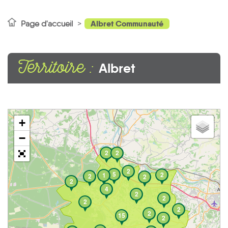
Albret Communauté
Page d'accueil
Territoire :
Albret
Communauté
+
−
2
2
2
5
2
1
2
2
2
4
2
2
2
2
2
15
2