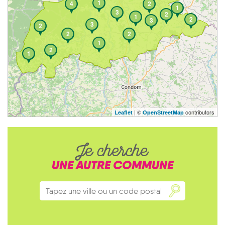
1
4
2
1
3
2
1
2
3
3
2
2
2
1
2
1
| ©
contributors
Leaflet
OpenStreetMap
Je cherche
UNE AUTRE COMMUNE