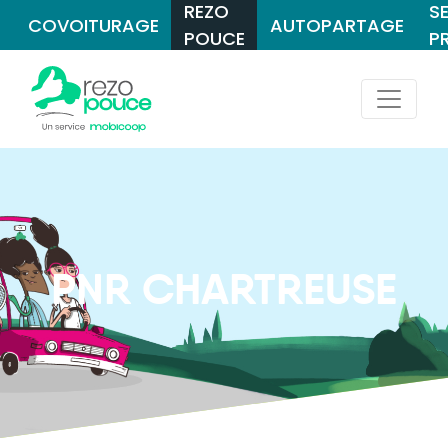
REZO
S
COVOITURAGE
AUTOPARTAGE
POUCE
P
PNR CHARTREUSE