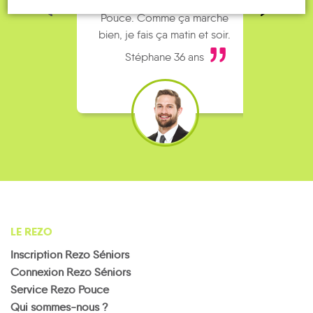
complet alors j’ai testé Rezo
Le
Pouce. Comme ça marche
kilomè
bien, je fais ça matin et soir.
Stéphane 36 ans
LE REZO
Inscription Rezo Séniors
Connexion Rezo Séniors
Service Rezo Pouce
Qui sommes-nous ?