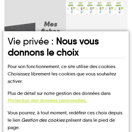
Mes
fiches
MOBILITÉ
Saint-
Vie privée :
Nous vous
Entre-
Miribel-
Saint-
Joseph-
Saint-
deux-
les-
Christophe-
de-
La Sure en
Laurent-
donnons le choix
Guiers
Échelles
sur-Guiers
Rivière
Chartreuse
du-Pont
Pour son fonctionnement, ce site utilise des cookies.
Choisissez librement les cookies que vous souhaitez
activer.
UN AVIS, UN TÉMOIGNAGE
Plus de détail sur notre gestion des données dans
Saint-
Saint-
À PARTAGER ?
Pierre-de-
Pierre-
La
Protection des données personnelles
.
Chartreuse
d'Entremont
Voreppe
Apremont
Bauche
Corbel
Vous pourrez, à tout moment, redéfinir ces choix depuis
le lien
Gestion des cookies
présent dans le pied de
page.
CONTACTEZ-NOUS !