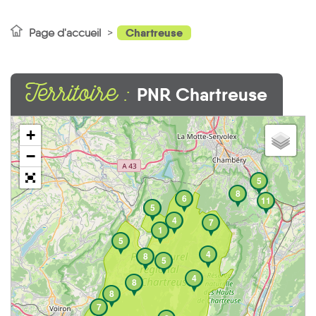
Chartreuse
Page d'accueil
Territoire :
PNR Chartreuse
+
−
5
8
6
11
5
4
7
1
5
4
8
5
4
8
8
7