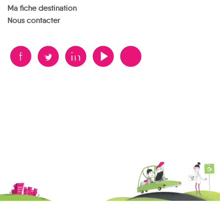
Ma fiche destination
Nous contacter
B
A
D
F
V