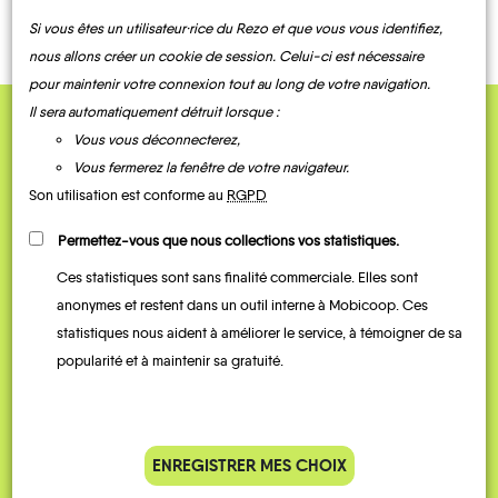
Si vous êtes un utilisateur·rice du Rezo et que vous vous identifiez,
nous allons créer un cookie de session. Celui-ci est nécessaire
Saint-
Les
Entremont-
Les
Saint-
Christophe-
pour maintenir votre connexion tout au long de votre navigation.
Échelles
le-Vieux
Marches
Myans
Baldoph
La-Grotte
Il sera automatiquement détruit lorsque :
Vous vous déconnecterez,
QUELQUES
Vous fermerez la fenêtre de votre navigateur.
Témoignages
Son utilisation est conforme au
RGPD
Permettez-vous que nous collections vos statistiques.
Saint-
Jean-
Saint-
Saint-
Ces statistiques sont sans finalité commerciale. Elles sont
de-
Pierre-
Thibaud-
Couz
d'Entremont
de-Couz
anonymes et restent dans un outil interne à Mobicoop. Ces
statistiques nous aident à améliorer le service, à témoigner de sa
popularité et à maintenir sa gratuité.
Je vais bosser en train, mais le
Je
ENREGISTRER MES CHOIX
parking de la gare est toujours
collèg