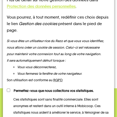
Protection des données personnelles
.
Vous pourrez, à tout moment, redéfinir ces choix depuis
le lien
Gestion des cookies
présent dans le pied de
UN AVIS, UN TÉMOIGNAGE
page.
Puy-
À PARTAGER ?
Les
Saint-
Puy-
Si vous êtes un utilisateur·rice du Rezo et que vous vous identifiez,
Embrun
Orres
Prunières
Eusèbe
Sanières
Réallon
nous allons créer un cookie de session. Celui-ci est nécessaire
pour maintenir votre connexion tout au long de votre navigation.
Il sera automatiquement détruit lorsque :
CONTACTEZ-NOUS !
Vous vous déconnecterez,
Vous fermerez la fenêtre de votre navigateur.
Le
Son utilisation est conforme au
RGPD
Saint-
Sauze-
André-
Saint-
Saint-
du-
Savines-
Permettez-vous que nous collections vos statistiques.
d'Embrun
Apollinaire
Sauveur
Lac
le-Lac
Ces statistiques sont sans finalité commerciale. Elles sont
QUELQUES
anonymes et restent dans un outil interne à Mobicoop. Ces
statistiques nous aident à améliorer le service, à témoigner de sa