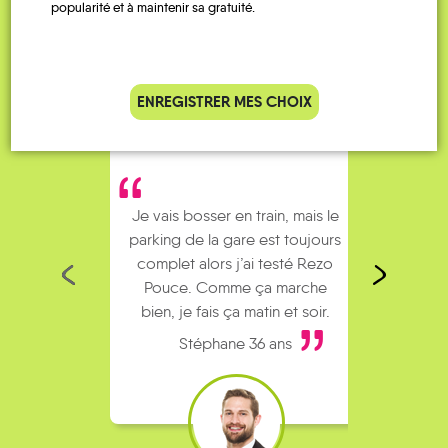
Témoignages
popularité et à maintenir sa gratuité.
ENREGISTRER MES CHOIX
Je vais bosser en train, mais le
Je
parking de la gare est toujours
collèg
complet alors j’ai testé Rezo
Le
Pouce. Comme ça marche
kilomè
bien, je fais ça matin et soir.
Stéphane 36 ans