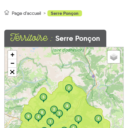
Serre Ponçon
Page d'accueil
Territoire :
Serre Ponçon
+
−
2
5
8
2
8
3
9
4
4
3
1
6