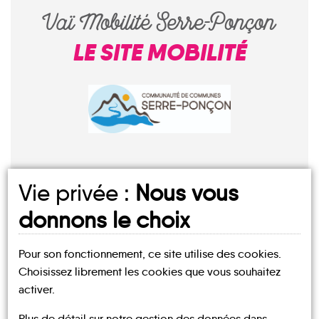
Vaï Mobilité Serre-Ponçon
LE SITE MOBILITÉ
Vie privée :
Nous vous
donnons le choix
Mes
Pour son fonctionnement, ce site utilise des cookies.
fiches
Choisissez librement les cookies que vous souhaitez
MOBILITÉ
activer.
Châteauroux-
Pontis
Baratier
les-Alpes
Chorges
Crévoux
Crots
Plus de détail sur notre gestion des données dans