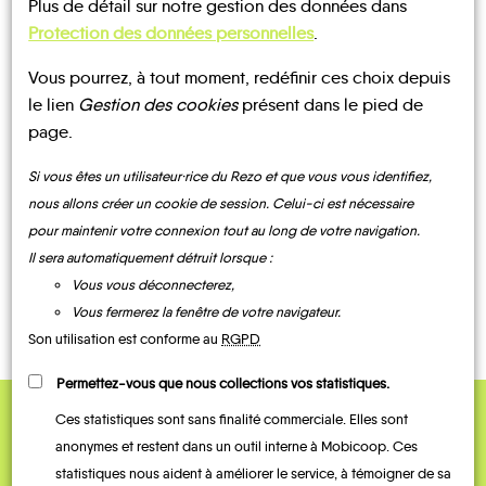
Béziers
Colombiers
Lespignan
Maraussan
Maureilhan
Montady
Plus de détail sur notre gestion des données dans
Protection des données personnelles
.
Vous pourrez, à tout moment, redéfinir ces choix depuis
le lien
Gestion des cookies
présent dans le pied de
UN AVIS, UN TÉMOIGNAGE
page.
Nissan-
À PARTAGER ?
Si vous êtes un utilisateur·rice du Rezo et que vous vous identifiez,
lez-
Enserune
Vendres
nous allons créer un cookie de session. Celui-ci est nécessaire
pour maintenir votre connexion tout au long de votre navigation.
Il sera automatiquement détruit lorsque :
CONTACTEZ-NOUS !
Vous vous déconnecterez,
Vous fermerez la fenêtre de votre navigateur.
Son utilisation est conforme au
RGPD
Permettez-vous que nous collections vos statistiques.
Ces statistiques sont sans finalité commerciale. Elles sont
QUELQUES
anonymes et restent dans un outil interne à Mobicoop. Ces
statistiques nous aident à améliorer le service, à témoigner de sa