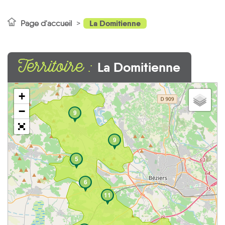
La Domitienne
Page d'accueil
Territoire :
La Domitienne
+
−
9
9
5
6
11